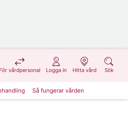
på 1177.se
på 1177.se
på 1177.se
på 1177.se
För vårdpersonal
Logga in
Hitta vård
Sök
ehandling
Så fungerar vården