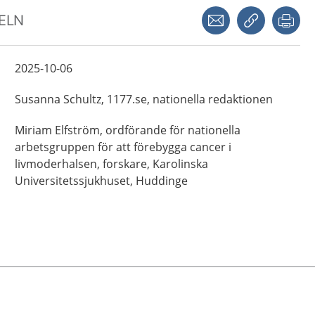
Dela via mejl
Kopiera län
Skr
KELN
2025-10-06
Susanna
Schultz,
1177.se, nationella redaktionen
Miriam
Elfström,
ordförande för nationella
arbetsgruppen för att förebygga cancer i
livmoderhalsen, forskare,
Karolinska
Universitetssjukhuset,
Huddinge