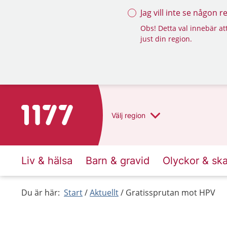
Jag vill inte se någon 
Obs! Detta val innebär att
just din region.
Till startsidan för 1177
Välj
region
Liv & hälsa
Barn & gravid
Olyckor & sk
Du är här:
Start
Aktuellt
Gratissprutan mot HPV