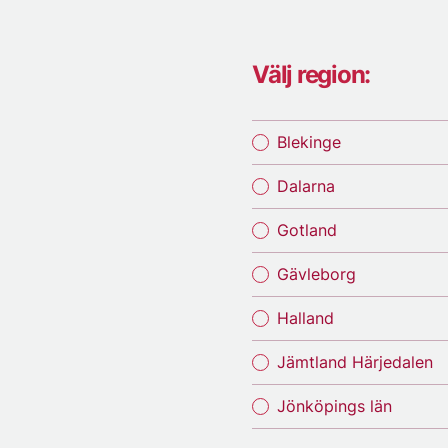
Välj region:
Blekinge
Dalarna
Gotland
Gävleborg
Halland
Jämtland Härjedalen
Jönköpings län