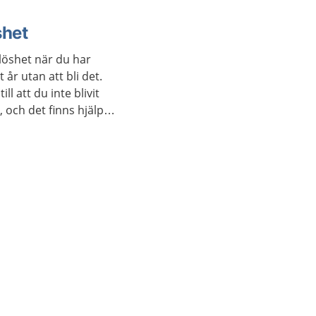
shet
rnlöshet när du har
t år utan att bli det.
ll att du inte blivit
, och det finns hjälp
få.