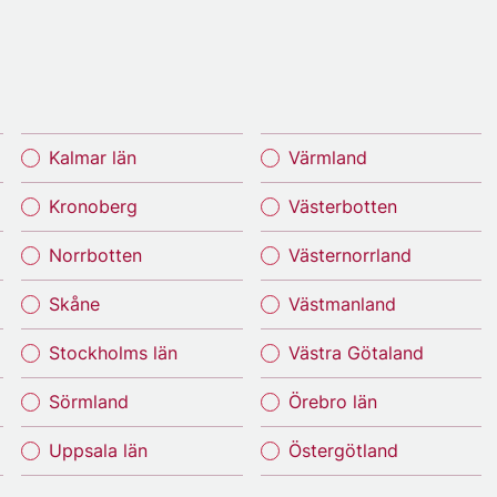
Kalmar län
Värmland
Kronoberg
Västerbotten
Norrbotten
Västernorrland
Skåne
Västmanland
Stockholms län
Västra Götaland
Sörmland
Örebro län
Uppsala län
Östergötland