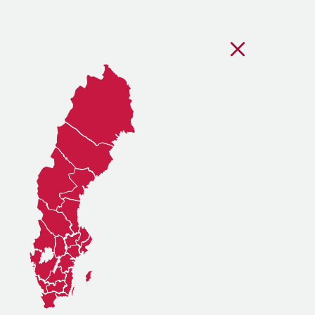
Stäng regionsvälj