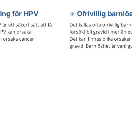
ing för HPV
Ofrivillig barnlö
är ett säkert sätt att få
Det kallas ofta ofrivillig ba
PV kan orsaka
försökt bli gravid i mer än et
n orsaka cancer i
Det kan finnas olika orsaker ti
gravid. Barnlöshet är vanligt
och behandling som du kan 