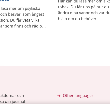
Här kan du läsa mer om alk
tobak. Du får tips på hur du
 läsa mer om psykiska
ändra dina vanor och var du
och besvär, som ångest
hjälp om du behöver.
ion. Du får veta vilka
ar som finns och råd om
söka hjälp.
sjukdomar och
Other languages
sa din journal
Lättläst svenska
 för