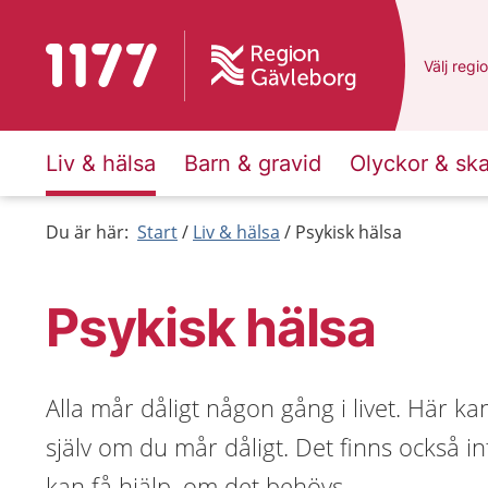
Till startsidan för 1177
Du har v
Välj
en a
regi
Liv & hälsa
Barn & gravid
Olyckor & sk
Du är här:
Start
Liv & hälsa
Psykisk hälsa
Psykisk hälsa
Alla mår dåligt någon gång i livet. Här ka
själv om du mår dåligt. Det finns också 
kan få hjälp, om det behövs.