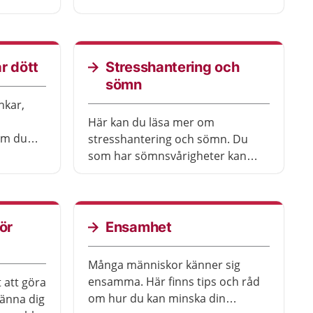
många andra barn och unga
också har någon nära som mår
dåligt. Ofta hjälper det att prata
med någon.
r dött
Stresshantering och
sömn
nkar,
Här kan du läsa mer om
om du
stresshantering och sömn. Du
 kan
som har sömnsvårigheter kan
jobbigt
läsa om tips och råd om vad du
en
kan göra själv och hur du kan få
gom,
hjälp. Du kan också läsa om olika
 från
typer av avslappningsövningar
ör
Ensamhet
och lyssna på
avslappningsövningar.
Många människor känner sig
ensamma. Här finns tips och råd
 att göra
om hur du kan minska din
änna dig