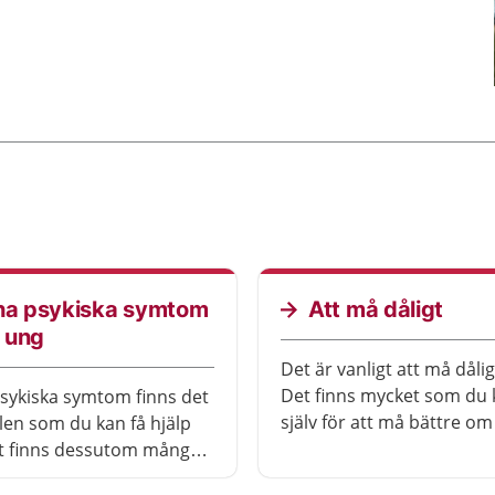
 ha psykiska symtom
Att må dåligt
 ung
Det är vanligt att må dålig
Det finns mycket som du 
sykiska symtom finns det
själv för att må bättre om
llen som du kan få hjälp
känner dig orolig, ledsen 
et finns dessutom många
stressad.
samheter som är bra att