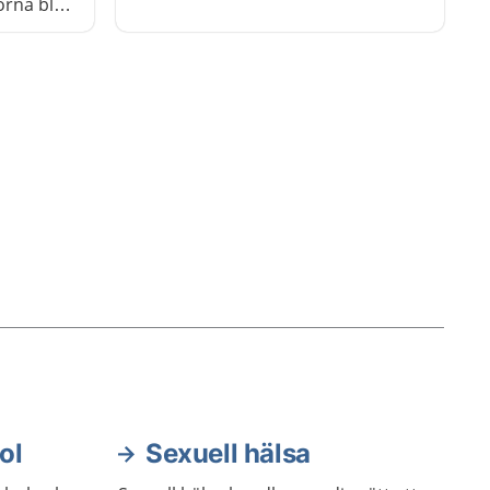
ensamhet.
orna bli
att
an du
ol
Sexuell hälsa