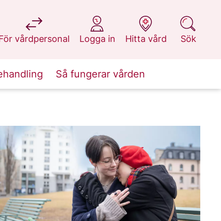
på 1177.se
på 1177.se
på 1177.se
på 1177.se
För vårdpersonal
Logga in
Hitta vård
Sök
ehandling
Så fungerar vården