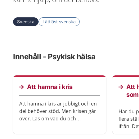
Svenska
Lättläst svenska
Innehåll - Psykisk hälsa
Att hamna i kris
Att
som
Att hamna i kris är jobbigt och en
del behöver stöd. Men krisen går
Har du p
över. Läs om vad du och
flera stä
närstående kan göra.
ifrån. D
stödverk