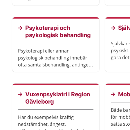
bättre.
arg, irriterad, få svårt att sova
eller ha ont i magen eller huvudet.
Psykoterapi och
Själ
psykologisk behandling
Självkän
psykiskt.
Psykoterapi eller annan
göra det
psykologisk behandling innebär
och kom
ofta samtalsbehandling, antingen
En stark
ensam eller ihop med andra.
är nöjd 
Ibland kan du få terapi som
att du är
internetbehandling.
träna upp
Vuxenpsykiatri i Region
Mob
Gävleborg
Både bar
för mobbn
Har du exempelvis kraftig
sätta st
nedstämdhet, ångest,