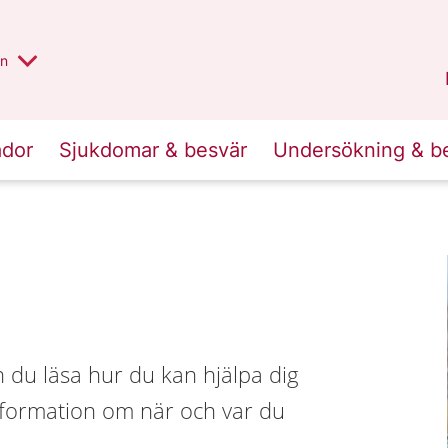
alt region
nnan
on
Gävleborg
.
ador
Sjukdomar & besvär
Undersökning & b
n du läsa hur du kan hjälpa dig
information om när och var du