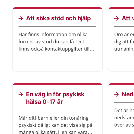
prata me
dig till 
socialtj
Att söka stöd och hjälp
Att 
tystnadsp
Här finns information om olika
Oro är e
former av stöd du kan få. Det
dig att f
finns också kontaktuppgifter till
utmaning
olika patient- och
risker. A
närståendeföreningar.
längre k
Det finn
själv för
kan du b
En väg in för psykisk
Ned
hälsa 0-17 år
Det är na
nedstämd
Mår ditt barn eller din tonåring
över av s
psykiskt dåligt kan det visa sig på
saker du
många olika sätt. Hen kan vara