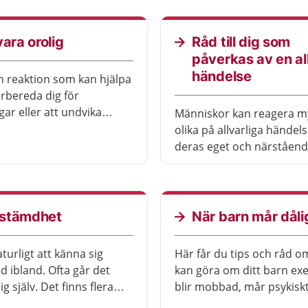
d. Du kan också vända
elevhälsan, sjukvården och
änsten. Personalen har
vara orolig
Råd till dig som
likt.
påverkas av en all
händelse
n reaktion som kan hjälpa
örbereda dig för
ar eller att undvika
Människor kan reagera m
tt vara orolig under en
olika på allvarliga händels
an påverka din vardag.
deras eget och närstående
s flera saker du kan göra
varit hotat.
 att minska din oro. Ibland
ehöva hjälp.
stämdhet
När barn mår dåli
turligt att känna sig
Här får du tips och råd o
 ibland. Ofta går det
kan göra om ditt barn ex
ig själv. Det finns flera
blir mobbad, mår psykiskt 
 kan göra för att må
går igenom en sorg eller fa