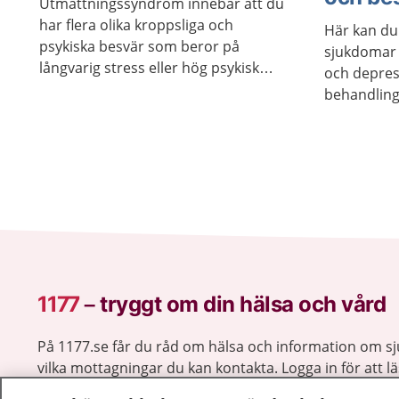
Utmattningssyndrom innebär att du
har flera olika kroppsliga och
Här kan du
psykiska besvär som beror på
sjukdomar 
långvarig stress eller hög psykisk
och depress
belastning. Med stöd och behandling
behandling
kan du återhämta dig, även om du
var du kan 
kan vara mer känslig för stress en tid
efteråt. För vissa tar återhämtningen
lång tid.
1177
–
tryggt om din hälsa och vård
På 1177.se får du råd om hälsa och information om 
vilka mottagningar du kan kontakta. Logga in för att lä
och göra dina vårdärenden. Ring telefonnummer 1177