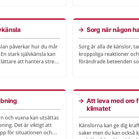
något sätt.
vkänsla
Sorg när någon ha
slan påverkar hur du mår
Sorg är alla de känslor, ta
 En stark självkänsla kan
kroppsliga reaktioner och
 lättare att hantera stress
förändrade beteenden s
ma överens med andra.
kan få vid en förlust. Sorg
 självkänsla innebär att du
göra ont, Det kan kännas 
med dig själv och känner
och tröttande. Men sorg
 värdefull. Det går att
mildras oftast så smånin
 sin självkänsla.
utan att du behöver hjälp
bning
Att leva med oro f
vården.
klimatet
n och vuxna kan utsättas
ing. Det är viktigt att
Känslorna kan ge dig kraft
opp för situationen och
saker men du kan också k