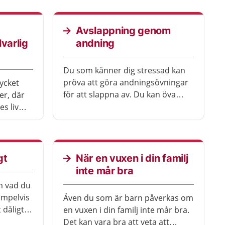
dåligt att du har svårt att hantera
vardagen.
Avslappning genom
varlig
andning
Du som känner dig stressad kan
pröva att göra andningsövningar
ycket
för att slappna av. Du kan öva
er, där
avslappning på många olika
s liv
platser, till exempel när du åker
buss, när du är i ett väntrum, på
din skola eller arbetsplats. Du kan
också öva avslappning när du
gt
När en vuxen i din familj
ligger ner.
inte mår bra
m vad du
empelvis
Även du som är barn påverkas om
dåligt,
en vuxen i din familj inte mår bra.
r illa på
Det kan vara bra att veta att