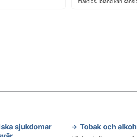
d om du behöver. Läs
maktlös. Ibland kan känsl
hur du kan göra och vem
så starka att du har svårt 
ntakta för att få hjälp.
hantera din vardag. Då k
behöva hjälp.
iska sjukdomar
Tobak och alkoh
svär