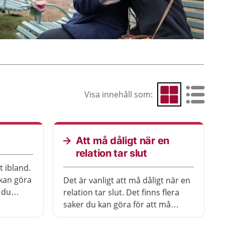
Visa innehåll som:
Visa som rutnät
Visa som 
Att må dåligt när en
relation tar slut
t ibland.
kan göra
Det är vanligt att må dåligt när en
 du
relation tar slut. Det finns flera
eller
saker du kan göra för att må
bättre. Sök vård om du mår så