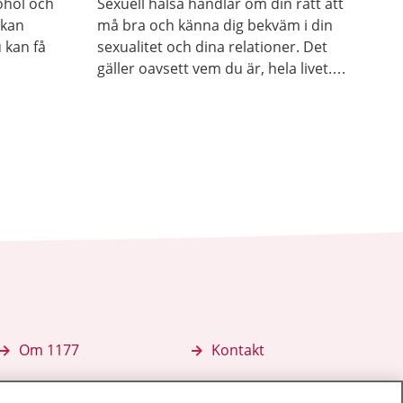
ohol och
Sexuell hälsa handlar om din rätt att
 kan
må bra och känna dig bekväm i din
 kan få
sexualitet och dina relationer. Det
gäller oavsett vem du är, hela livet.
Du ska själv få bestämma över din
kropp och din sexualitet. Du har rätt
att själv välja om och när du vill ha
barn. Här hittar du mer information
och stöd för att ta hand om din
sexuella hälsa.
Om 1177
Kontakt
E-tjänster
Press