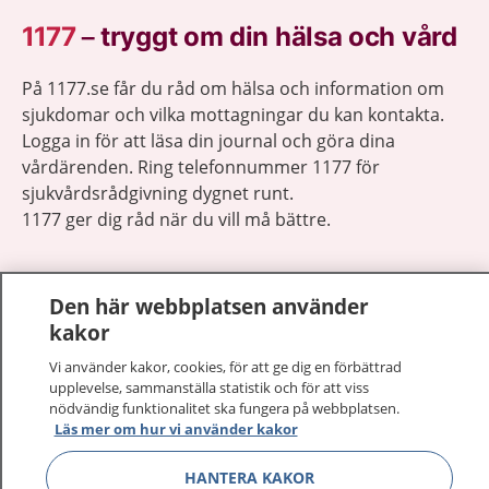
1177
–
tryggt om din hälsa och vård
På 1177.se får du råd om hälsa och information om
sjukdomar och vilka mottagningar du kan kontakta.
Logga in för att läsa din journal och göra dina
vårdärenden. Ring telefonnummer 1177 för
sjukvårdsrådgivning dygnet runt.
1177 ger dig råd när du vill må bättre.
Den här webbplatsen använder
kakor
Visa inn
1177 på flera språk
Vi använder kakor, cookies, för att ge dig en förbättrad
upplevelse, sammanställa statistik och för att viss
nödvändig funktionalitet ska fungera på webbplatsen.
Visa inn
Om 1177
Läs mer om hur vi använder kakor
Visa inn
HANTERA KAKOR
Kontakt