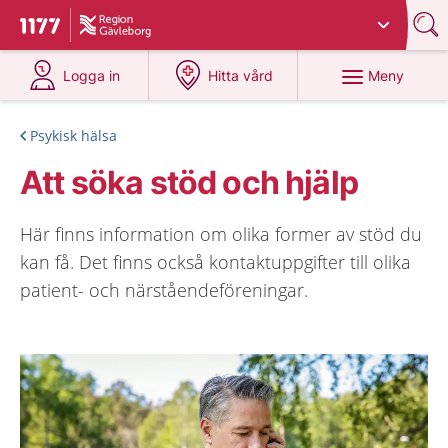
Du har valt region
Gävleborg
.
Till startsidan för 1177
på 1177.se
på 1177.se
Meny
Logga in
Hitta vård
Psykisk hälsa
Att söka stöd och hjälp
Här finns information om olika former av stöd du
kan få. Det finns också kontaktuppgifter till olika
patient- och närståendeföreningar.