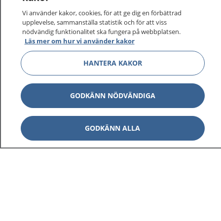
På 1177.se får du råd om hälsa och information om
Vi använder kakor, cookies, för att ge dig en förbättrad
sjukdomar och vilka mottagningar du kan kontakta.
upplevelse, sammanställa statistik och för att viss
Logga in för att läsa din journal och göra dina
nödvändig funktionalitet ska fungera på webbplatsen.
Läs mer om hur vi använder kakor
vårdärenden. Ring telefonnummer 1177 för
sjukvårdsrådgivning dygnet runt.
HANTERA KAKOR
1177 ger dig råd när du vill må bättre.
GODKÄNN NÖDVÄNDIGA
GODKÄNN ALLA
Show co
1177 på flera språk
Show co
Om 1177
Show co
Kontakt