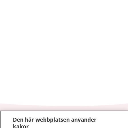
1177
–
tryggt om din hälsa och vård
Den här webbplatsen använder
kakor