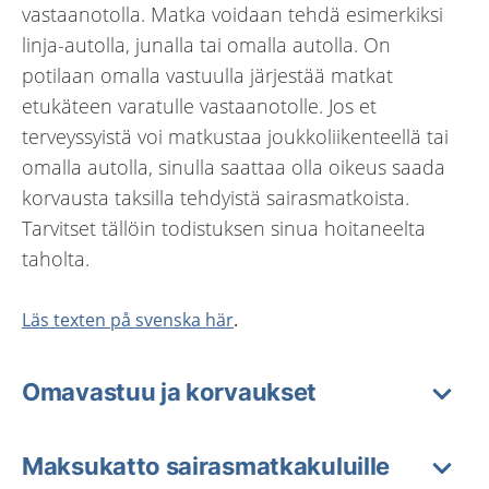
vastaanotolla. Matka voidaan tehdä esimerkiksi
linja-autolla, junalla tai omalla autolla. On
potilaan omalla vastuulla järjestää matkat
etukäteen varatulle vastaanotolle. Jos et
terveyssyistä voi matkustaa joukkoliikenteellä tai
omalla autolla, sinulla saattaa olla oikeus saada
korvausta taksilla tehdyistä sairasmatkoista.
Tarvitset tällöin todistuksen sinua hoitaneelta
taholta.
Läs texten på svenska här
.
Omavastuu ja korvaukset
Maksukatto sairasmatkakuluille