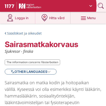
Du har valt region
Västerbotten
.
To start page for 1177
at 1177.se
at 1177.se
Menu
Logga in
Hitta vård
Säädökset ja oikeudet
Sairasmatkakorvaus
Sjukresor - finska
The information concerns Västerbotten
The information concerns Västerbotten
OTHER LANGUAGES
Sairasmatka on matka kodin ja hoitopaikan
välillä. Kyseessä voi olla esimerkiksi käynti lääkärin,
hammaslääkärin, sosiaalityöntekijän,
lääkintävoimistelijan tai fysioterapeutin