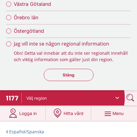
Västra Götaland
Örebro län
Östergötland
Jag vill inte se någon regional information
Obs! Detta val innebär att du inte ser regionalt innehåll
och viktig information som gäller just din region.
Stäng regionsväljaren
Stäng
Välj
region
To start page for 1177
at 1177.se
at 1177.se
Menu
Logga in
Hitta vård
Español/Spanska