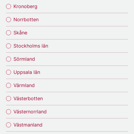
Kronoberg
Norrbotten
Skåne
Stockholms län
Sörmland
Uppsala län
Värmland
Västerbotten
Västernorrland
Västmanland