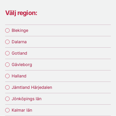
Välj region:
Blekinge
Dalarna
Gotland
Gävleborg
Halland
Jämtland Härjedalen
Jönköpings län
Kalmar län