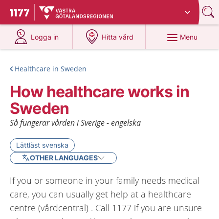
Du har valt region
Västra Götaland
.
To start page for 1177
at 1177.se
at 1177.se
Menu
Logga in
Hitta vård
Healthcare in Sweden
How healthcare works in
Sweden
Så fungerar vården i Sverige - engelska
Lättläst svenska
OTHER LANGUAGES
If you or someone in your family needs medical
care, you can usually get help at a healthcare
centre (vårdcentral) . Call 1177 if you are unsure