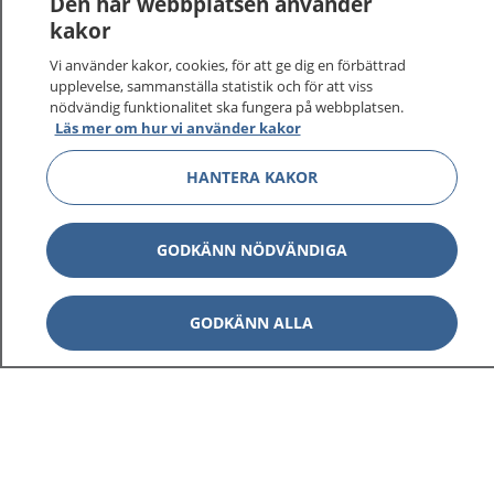
Den här webbplatsen använder
kakor
Vi använder kakor, cookies, för att ge dig en förbättrad
upplevelse, sammanställa statistik och för att viss
nödvändig funktionalitet ska fungera på webbplatsen.
Show co
1177 på flera språk
Läs mer om hur vi använder kakor
Show co
HANTERA KAKOR
Om 1177
Show co
Kontakt
GODKÄNN NÖDVÄNDIGA
GODKÄNN ALLA
Behandling av personuppgifter
Hantering av kakor
Inställningar för kakor