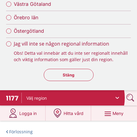
Västra Götaland
Örebro län
Östergötland
Jag vill inte se någon regional information
Obs! Detta val innebär att du inte ser regionalt innehåll
och viktig information som gäller just din region.
Stäng regionsväljaren
Stäng
Välj
region
Till startsidan för 1177
på 1177.se
på 1177.se
Meny
Logga in
Hitta vård
Förlossning