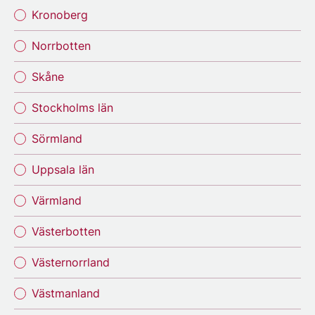
Kronoberg
Norrbotten
Skåne
Stockholms län
Sörmland
Uppsala län
Värmland
Västerbotten
Västernorrland
Västmanland