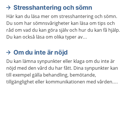
Stresshantering och sömn
Här kan du läsa mer om stresshantering och sömn.
Du som har sömnsvårigheter kan läsa om tips och
råd om vad du kan göra själv och hur du kan få hjälp.
Du kan också läsa om olika typer av
avslappningsövningar och lyssna på
avslappningsövningar.
Om du inte är nöjd
Du kan lämna synpunkter eller klaga om du inte är
nöjd med den vård du har fått. Dina synpunkter kan
till exempel gälla behandling, bemötande,
tillgänglighet eller kommunikationen med vården.
Det gäller också vid tandvård.