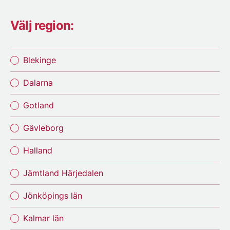
Välj region:
Blekinge
Dalarna
Gotland
Gävleborg
Halland
Jämtland Härjedalen
Jönköpings län
Kalmar län