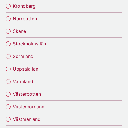
Kronoberg
Norrbotten
Skåne
Stockholms län
Sörmland
Uppsala län
Värmland
Västerbotten
Västernorrland
Västmanland