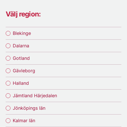
Välj region:
Blekinge
Dalarna
Gotland
Gävleborg
Halland
Jämtland Härjedalen
Jönköpings län
Kalmar län