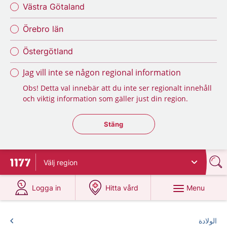
Västra Götaland
Örebro län
Östergötland
Jag vill inte se någon regional information
Obs! Detta val innebär att du inte ser regionalt innehåll
och viktig information som gäller just din region.
Stäng regionsväljaren
Stäng
Välj
region
To start page for 1177
at 1177.se
at 1177.se
Menu
Logga in
Hitta vård
الولادة