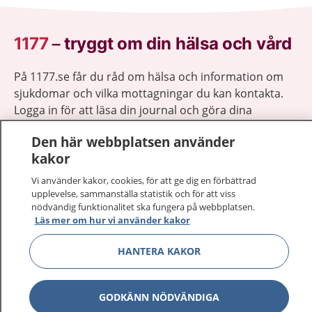
1177
–
tryggt om din hälsa och vård
På 1177.se får du råd om hälsa och information om
sjukdomar och vilka mottagningar du kan kontakta.
Logga in för att läsa din journal och göra dina
vårdärenden. Ring telefonnummer 1177 för
Den här webbplatsen använder
sjukvårdsrådgivning dygnet runt.
kakor
1177 ger dig råd när du vill må bättre.
Vi använder kakor, cookies, för att ge dig en förbättrad
upplevelse, sammanställa statistik och för att viss
nödvändig funktionalitet ska fungera på webbplatsen.
Läs mer om hur vi använder kakor
Visa inn
HANTERA KAKOR
1177 på flera språk
Visa inn
Om 1177
GODKÄNN NÖDVÄNDIGA