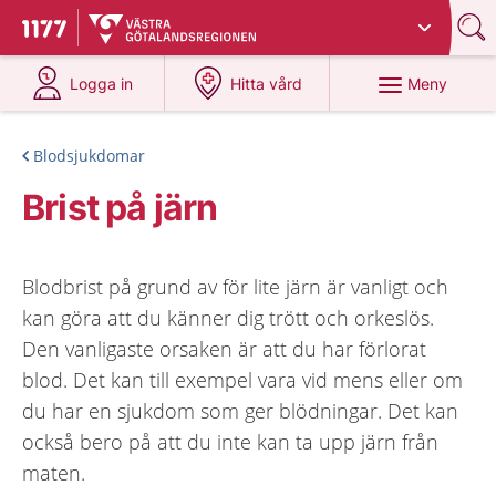
Du har valt region
Västra Götaland
.
Till startsidan för 1177
på 1177.se
på 1177.se
Meny
Logga in
Hitta vård
Blodsjukdomar
Brist på järn
Blodbrist på grund av för lite järn är vanligt och
kan göra att du känner dig trött och orkeslös.
Den vanligaste orsaken är att du har förlorat
blod. Det kan till exempel vara vid mens eller om
du har en sjukdom som ger blödningar. Det kan
också bero på att du inte kan ta upp järn från
maten.