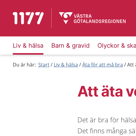
Till startsidan för 1177
Liv & hälsa
Barn & gravid
Olyckor & sk
Du är här:
Start
Liv & hälsa
Äta för att må bra
Att 
Att äta 
Det är bra för häls
Det finns många sät