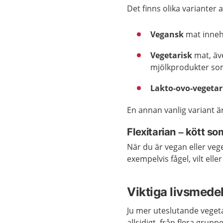
Det finns olika varianter 
Vegansk
mat innehå
Vegetarisk
mat, äv
mjölkprodukter som
Lakto-ovo-vegetar
En annan vanlig variant är
Flexitarian
–
kött so
När du är vegan eller veg
exempelvis fågel, vilt eller
Viktiga livsmedel
Ju mer uteslutande vegetar
allsidigt, från flera gruppe