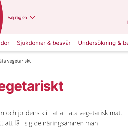
Du har valt region
Välj
en annan
region
Västra Götaland
.
ador
Sjukdomar & besvär
Undersökning & b
äta vegetariskt
vegetariskt
an och jordens klimat att äta vegetarisk mat.
t att få i sig de näringsämnen man