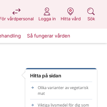
på 1177.se
på 1177.se
på 1177.se
på 1177.se
För vårdpersonal
Logga in
Hitta vård
Sök
ehandling
Så fungerar vården
Hitta på sidan
Olika varianter av vegetarisk
mat
Viktiga livsmedel för dig som