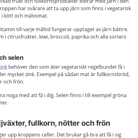
torkad frukt och fullkornsprodukter bidrar med järn i den
oppen har svårare att ta upp järn som finns i vegetarisk
 i kött och inälvsmat.
tamin till varje måltid fungerar upptaget av järn bättre.
 i citrusfrukter, kiwi, broccoli, paprika och alla sorters
ch selen
zink
behöver den som äter vegetariskt regelbundet få i
ler mycket zink. Exempel på sådan mat är fullkornsbröd,
er och frön.
 noga med att få i dig. Selen finns i till exempel gröna
ter.
ljväxter, fullkorn, nötter och frön
r upp kroppens celler. Det brukar gå bra att få i sig