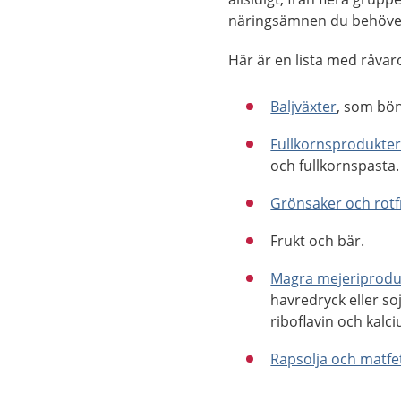
näringsämnen du behöve
Här är en lista med råvaro
Baljväxter
, som bön
Fullkornsprodukte
och fullkornspasta.
Grönsaker och rotf
Frukt och bär.
Magra mejeriprodu
havredryck eller s
riboflavin och kalc
Rapsolja och matfe