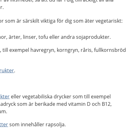
r.
r som är särskilt viktiga för dig som äter vegetariskt:
or, ärter, linser, tofu eller andra sojaprodukter.
r
, till exempel havregryn, korngryn, råris, fullkornsbröd
rukter
.
kter
eller vegetabiliska drycker som till exempel
ojadryck som är berikade med vitamin D och B12,
ium.
tter
som innehåller rapsolja.