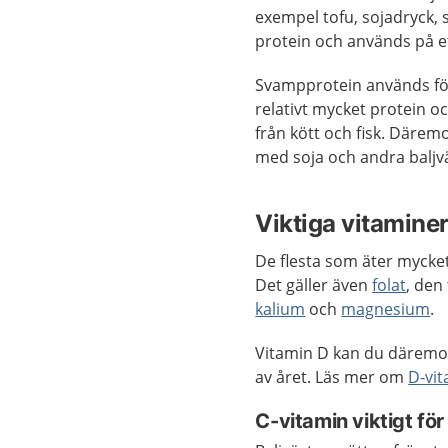
exempel tofu, sojadryck, 
protein och används på et
Svampprotein används för
relativt mycket protein och
från kött och fisk. Däremo
med soja och andra baljv
Viktiga vitamine
De flesta som äter mycket
Det gäller även
folat
, den
kalium
och
magnesium
.
Vitamin D kan du däremot 
av året. Läs mer om
D-vi
C-vitamin viktigt fö