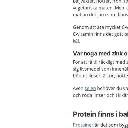
Baljväxter, nötter, frön, 
vegetariska maten. Men kr
mat än det järn som finns
Genom att äta mycket C-vi
C-vitamin finns det gott om
kål.
Var noga med zink o
För att få tillräckligt med
sig livsmedel som innehål
bönor, linser, ärtor, nött
Även
selen
behöver du vara
och röda linser och i kikär
Protein finns i ba
Proteiner
är det som bygge