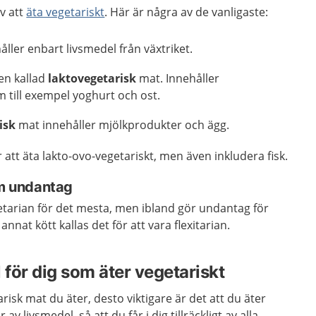
av att
äta vegetariskt
. Här är några av de vanligaste:
ller enbart livsmedel från växtriket.
en kallad
laktovegetarisk
mat. Innehåller
 till exempel yoghurt och ost.
isk
mat innehåller mjölkprodukter och ägg.
 att äta lakto-ovo-vegetariskt, men även inkludera fisk.
m undantag
etarian för det mesta, men ibland gör undantag för
 annat kött kallas det för att vara flexitarian.
 för dig som äter vegetariskt
isk mat du äter, desto viktigare är det att du äter
r av livsmedel, så att du får i dig tillräckligt av alla