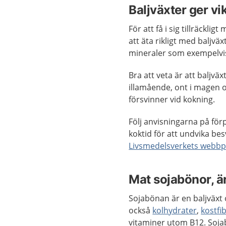
Baljväxter ger vi
För att få i sig tillräckl
att äta rikligt med baljvä
mineraler som exempelv
Bra att veta är att baljv
illamående, ont i magen o
försvinner vid kokning.
Följ anvisningarna på för
koktid för att undvika b
Livsmedelsverkets webbp
Mat sojabönor, ä
Sojabönan är en baljväxt o
också
kolhydrater
,
kostfi
vitaminer utom B12. Sojab