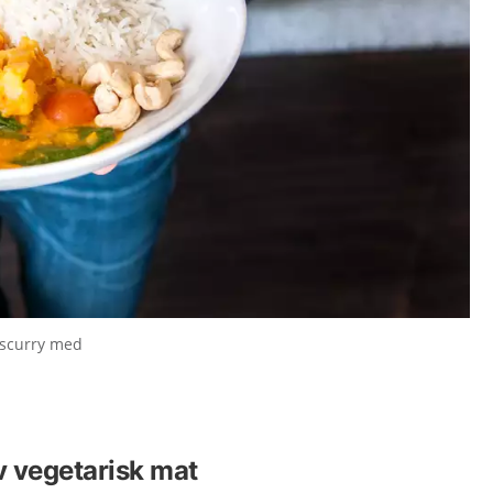
nscurry med
v vegetarisk mat