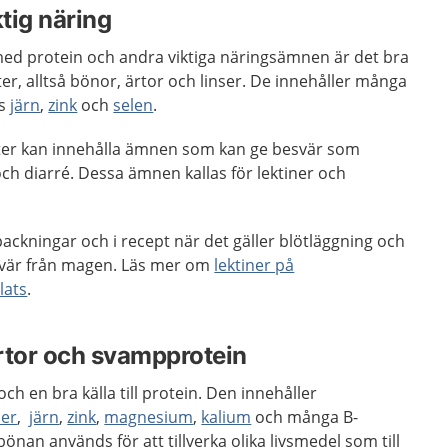
ktig näring
igt med protein och andra viktiga näringsämnen är det bra
xter, alltså bönor, ärtor och linser. De innehåller många
is
järn
,
zink
och
selen
.
äxter kan innehålla ämnen som kan ge besvär som
ch diarré. Dessa ämnen kallas för lektiner och
packningar och i recept när det gäller blötläggning och
esvär från magen. Läs mer om
lektiner på
lats
.
rtor och svampprotein
ch en bra källa till protein. Den innehåller
ber
,
järn
,
zink
,
magnesium
,
kalium
och många B-
önan används för att tillverka olika livsmedel som till