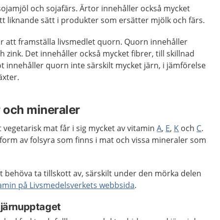
sojamjöl och sojafärs. Ärtor innehåller också mycket
t liknande sätt i produkter som ersätter mjölk och färs.
 att framställa livsmedlet quorn. Quorn innehåller
 zink. Det innehåller också mycket fibrer, till skillnad
t innehåller quorn inte särskilt mycket järn, i jämförelse
äxter.
r och mineraler
 vegetarisk mat får i sig mycket av vitamin
A
,
E
,
K
och
C
.
 form av folsyra som finns i mat och vissa mineraler som
behöva ta tillskott av, särskilt under den mörka delen
tamin på Livsmedelsverkets webbsida
.
r järnupptaget