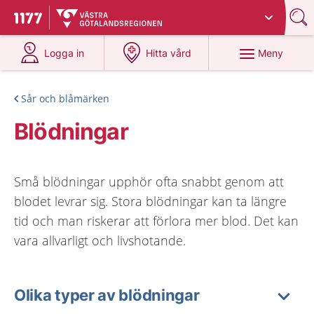
Du har valt region
Västra Götaland
.
Till startsidan för 1177
på 1177.se
på 1177.se
Meny
Logga in
Hitta vård
Sår och blåmärken
Blödningar
Små blödningar upphör ofta snabbt genom att
blodet levrar sig. Stora blödningar kan ta längre
tid och man riskerar att förlora mer blod. Det kan
vara allvarligt och livshotande.
Olika typer av blödningar