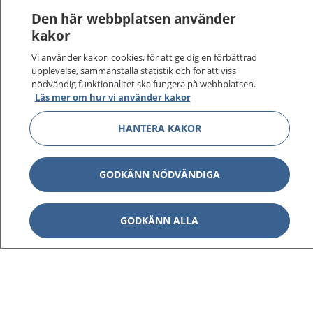
Logga in för att läsa din journal och göra dina
Den här webbplatsen använder
vårdärenden. Ring telefonnummer 1177 för
kakor
sjukvårdsrådgivning dygnet runt.
Vi använder kakor, cookies, för att ge dig en förbättrad
1177 ger dig råd när du vill må bättre.
upplevelse, sammanställa statistik och för att viss
nödvändig funktionalitet ska fungera på webbplatsen.
Läs mer om hur vi använder kakor
HANTERA KAKOR
Visa inn
1177 på flera språk
GODKÄNN NÖDVÄNDIGA
Visa inn
Om 1177
GODKÄNN ALLA
Visa inn
Kontakt
Behandling av personuppgifter