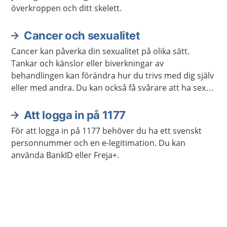
överkroppen och ditt skelett.
Cancer och sexualitet
Cancer kan påverka din sexualitet på olika sätt.
Tankar och känslor eller biverkningar av
behandlingen kan förändra hur du trivs med dig själv
eller med andra. Du kan också få svårare att ha sex
på samma sätt som förut. Ofta går det att stärka
lusten och förmågan att ha sex.
Att logga in på 1177
För att logga in på 1177 behöver du ha ett svenskt
personnummer och en e-legitimation. Du kan
använda BankID eller Freja+.