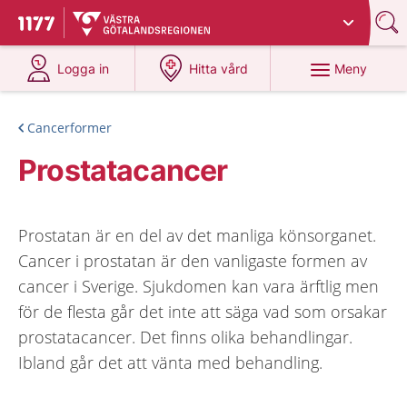
Du har valt region
Västra Götaland
.
Till startsidan för 1177
på 1177.se
på 1177.se
Meny
Logga in
Hitta vård
Cancerformer
Prostatacancer
Prostatan är en del av det manliga könsorganet.
Cancer i prostatan är den vanligaste formen av
cancer i Sverige. Sjukdomen kan vara ärftlig men
för de flesta går det inte att säga vad som orsakar
prostatacancer. Det finns olika behandlingar.
Ibland går det att vänta med behandling.