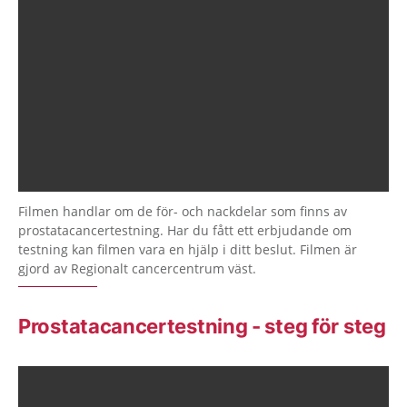
Filmen handlar om de för- och nackdelar som finns av
prostatacancertestning. Har du fått ett erbjudande om
testning kan filmen vara en hjälp i ditt beslut. Filmen är
gjord av Regionalt cancercentrum väst.
Prostatacancertestning - steg för steg