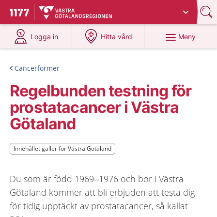
Du har valt region
Västra Götaland
.
Till startsidan för 1177
på 1177.se
på 1177.se
Meny
Logga in
Hitta vård
Cancerformer
Regelbunden testning för
prostatacancer i Västra
Götaland
Innehållet gäller för Västra Götaland
Innehållet gäller för Västra Götaland
Du som är född 1969–1976 och bor i Västra
Götaland kommer att bli erbjuden att testa dig
för tidig upptäckt av prostatacancer, så kallat