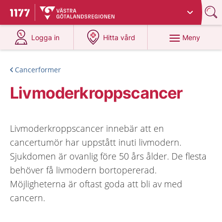
Du har valt region
Västra Götaland
.
Till startsidan för 1177
på 1177.se
på 1177.se
Meny
Logga in
Hitta vård
Cancerformer
Livmoderkroppscancer
Livmoderkroppscancer innebär att en
cancertumör har uppstått inuti livmodern.
Sjukdomen är ovanlig före 50 års ålder. De flesta
behöver få livmodern bortopererad.
Möjligheterna är oftast goda att bli av med
cancern.