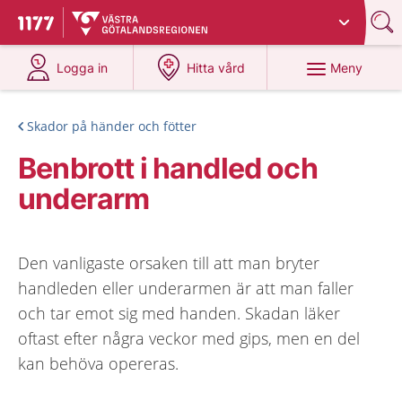
Du har valt region
Västra Götaland
.
Till startsidan för 1177
på 1177.se
på 1177.se
Meny
Logga in
Hitta vård
Skador på händer och fötter
Benbrott i handled och
underarm
Den vanligaste orsaken till att man bryter
handleden eller underarmen är att man faller
och tar emot sig med handen. Skadan läker
oftast efter några veckor med gips, men en del
kan behöva opereras.