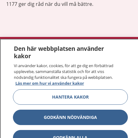
1177 ger dig råd när du vill må bättre.
Visa inn
1177 på flera språk
Den här webbplatsen använder
kakor
Visa inn
Om 1177
Vi använder kakor, cookies, för att ge dig en förbättrad
upplevelse, sammanställa statistik och för att viss
Visa inn
nödvändig funktionalitet ska fungera på webbplatsen.
Kontakt
Läs mer om hur vi använder kakor
HANTERA KAKOR
Behandling av personuppgifter
GODKÄNN NÖDVÄNDIGA
Hantering av kakor
Inställningar för kakor
GODKÄNN ALLA