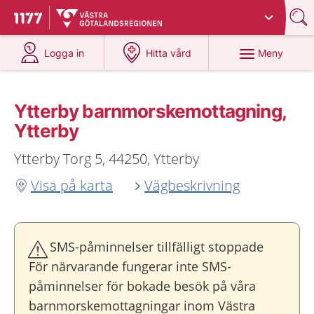
Du har valt region
Västra Götaland
.
Till startsidan för 1177
på 1177.se
på 1177.se
Meny
Logga in
Hitta vård
Ytterby barnmorskemottagning,
Ytterby
Ytterby Torg 5, 44250, Ytterby
Visa på karta
Vägbeskrivning
SMS-påminnelser tillfälligt stoppade
För närvarande fungerar inte SMS-
påminnelser för bokade besök på våra
barnmorskemottagningar inom Västra