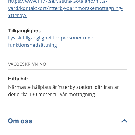
https://www.1177.se/Vastra-Gotaland/hitta-
vard/kontaktkort/Ytterby-barnmorskemottagning-
Ytterby/
Tillgänglighet:
Fysisk tillgänglighet för personer med
funktionsnedsättning
VÄGBESKRIVNING
Hitta hit:
Närmaste hållplats är Ytterby station, därifrån är
det cirka 130 meter till vår mottagning.
Om oss