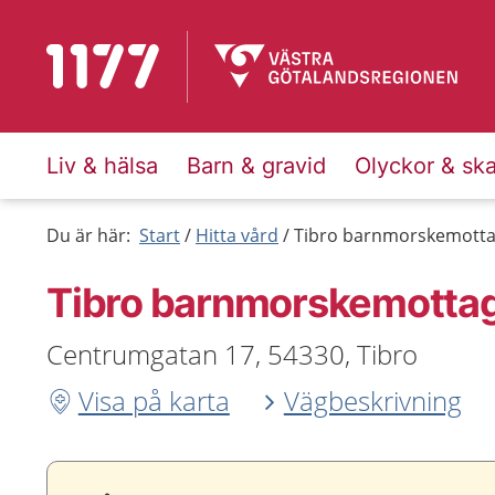
Till startsidan för 1177
Liv & hälsa
Barn & gravid
Olyckor & sk
Du är här:
Start
Hitta vård
Tibro barnmorskemottag
Tibro barnmorskemottag
Centrumgatan 17, 54330, Tibro
Visa på karta
Vägbeskrivning