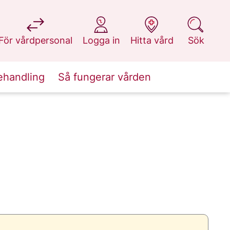
på 1177.se
på 1177.se
på 1177.se
på 1177.se
För vårdpersonal
Logga in
Hitta vård
Sök
ehandling
Så fungerar vården