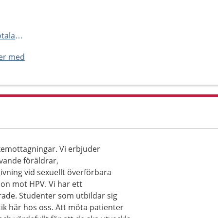
o
https://www.1177.se/Vastra-Gotaland/hitta-vard/kontaktkort/Tibro-barnmorskemottagning-Tibro/
ner med
emottagningar. Vi erbjuder
ivande föräldrar,
vning vid sexuellt överförbara
ion mot HPV. Vi har ett
e. Studenter som utbildar sig
ik här hos oss. Att möta patienter