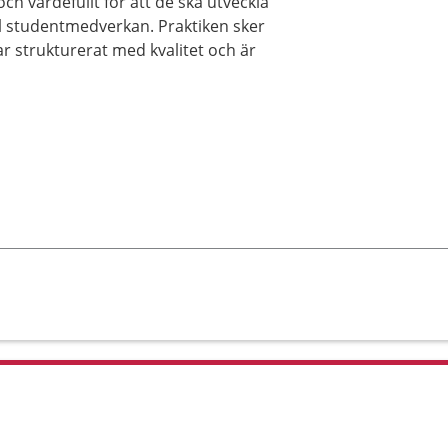
och värdefullt för att de ska utveckla
till studentmedverkan. Praktiken sker
r strukturerat med kvalitet och är