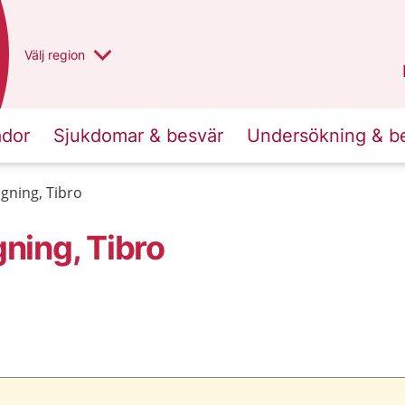
Du har valt region
Välj
en annan
region
Västra Götaland
.
ador
Sjukdomar & besvär
Undersökning & b
ning, Tibro
ning, Tibro