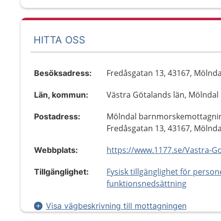
HITTA OSS
Fredåsgatan 13, 43167, Mölnda
Besöksadress:
Västra Götalands län, Mölndal
Län, kommun:
Mölndal barnmorskemottagni
Postadress:
Fredåsgatan 13, 43167, Mölnda
Webbplats:
Fysisk tillgänglighet för perso
Tillgänglighet:
funktionsnedsättning
Visa vägbeskrivning till mottagningen