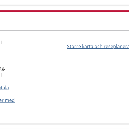
l
Större karta och reseplaner
ng,
l
https://www.1177.se/Vastra-Gotaland/hitta-vard/kontaktkort/Molndal-barnmorskemottagning-Molndal/
ner med