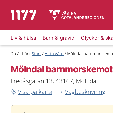
Till startsidan för 1177
Liv & hälsa
Barn & gravid
Olyckor & sk
Du är här:
Start
Hitta vård
Mölndal barnmorskemot
Mölndal barnmorskemott
Fredåsgatan 13, 43167, Mölndal
Visa på karta
Vägbeskrivning