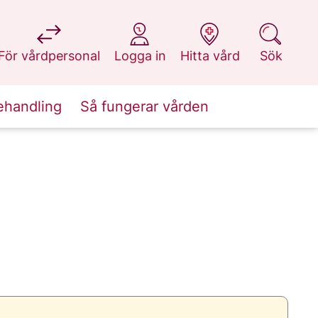
på 1177.se
på 1177.se
på 1177.se
på 1177.se
För vårdpersonal
Logga in
Hitta vård
Sök
ehandling
Så fungerar vården