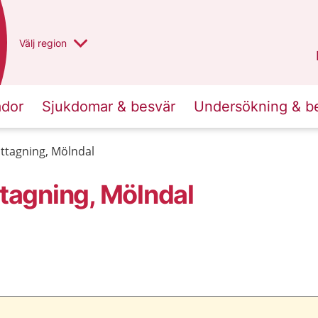
Du har valt region
Välj
en annan
region
Västra Götaland
.
ador
Sjukdomar & besvär
Undersökning & b
tagning, Mölndal
agning, Mölndal