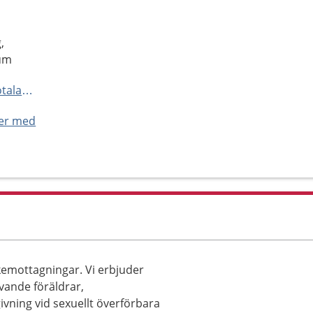
,
rum
https://www.1177.se/Vastra-Gotaland/hitta-vard/kontaktkort/Lerum-barnmorskemottagning-Lerum/
ner med
emottagningar. Vi erbjuder
ivande föräldrar,
vning vid sexuellt överförbara