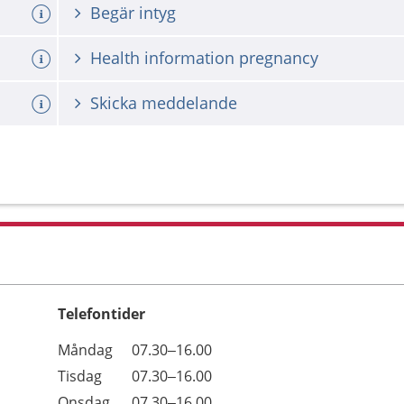
Begär intyg
Health information pregnancy
Skicka meddelande
Telefontider
Öppettider
Kommentarer
Måndag
07.30–16.00
Dag
Tisdag
07.30–16.00
Onsdag
07.30–16.00