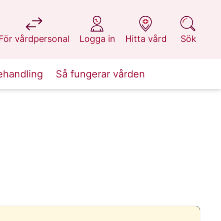
på 1177.se
på 1177.se
på 1177.se
på 1177.se
För vårdpersonal
Logga in
Hitta vård
Sök
ehandling
Så fungerar vården