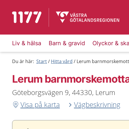
Till startsidan för 1177
Liv & hälsa
Barn & gravid
Olyckor & sk
Du är här:
Start
Hitta vård
Lerum barnmorskemott
Lerum barnmorskemotta
Göteborgsvägen 9, 44330, Lerum
Visa på karta
Vägbeskrivning