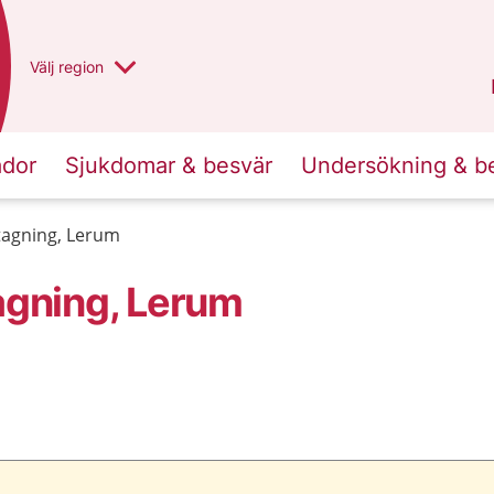
Du har valt region
Välj
en annan
region
Västra Götaland
.
ador
Sjukdomar & besvär
Undersökning & b
agning, Lerum
gning, Lerum