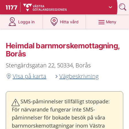
Du har valt region
Västra Götaland
.
Till startsidan för 1177
på 1177.se
på 1177.se
Meny
Logga in
Hitta vård
Heimdal barnmorskemottagning,
Borås
Stengärdsgatan 22, 50334, Borås
Visa på karta
Vägbeskrivning
SMS-påminnelser tillfälligt stoppade:
För närvarande fungerar inte SMS-
påminnelser för bokade besök på våra
barnmorskemottagningar inom Västra