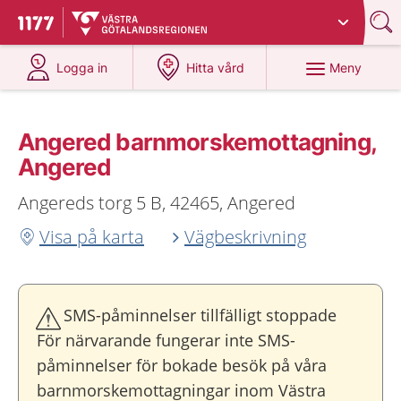
Du har valt region
Västra Götaland
.
Till startsidan för 1177
på 1177.se
på 1177.se
Meny
Logga in
Hitta vård
Angered barnmorskemottagning,
Angered
Angereds torg 5 B, 42465, Angered
Visa på karta
Vägbeskrivning
SMS-påminnelser tillfälligt stoppade
För närvarande fungerar inte SMS-
påminnelser för bokade besök på våra
barnmorskemottagningar inom Västra