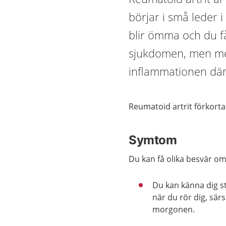
börjar i små leder 
blir ömma och du få
sjukdomen, men me
inflammationen däm
Reumatoid artrit förkort
Symtom
Du kan få olika besvär om
Du kan känna dig s
när du rör dig, särs
morgonen.