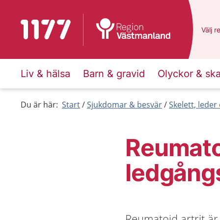
Till startsidan för 1177
Du ha
Välj
e
r
Liv & hälsa
Barn & gravid
Olyckor & sk
Du är här:
Start
Sjukdomar & besvär
Skelett, lede
Reumatoi
ledgång
Reumatoid artrit ä