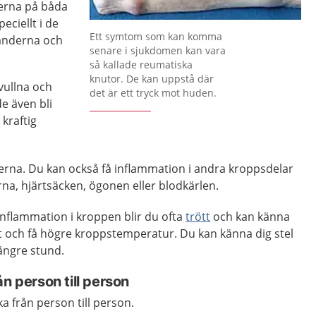
derna på båda
eciellt i de
Ett symtom som kan komma
händerna och
senare i sjukdomen kan vara
så kallade reumatiska
knutor. De kan uppstå där
svullna och
det är ett tryck mot huden.
e även bli
kraftig
derna. Du kan också få inflammation i andra kroppsdelar
na, hjärtsäcken, ögonen eller blodkärlen.
nflammation i kroppen blir du ofta
trött
och kan känna
kt och få högre kroppstemperatur. Du kan känna dig stel
längre stund.
n person till person
ka från person till person.