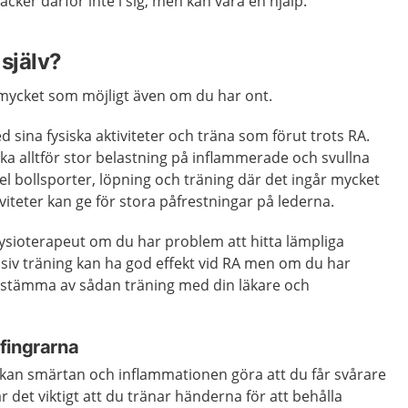
cker därför inte i sig, men kan vara en hjälp.
själv?
 mycket som möjligt även om du har ont.
d sina fysiska aktiviteter och träna som förut trots RA.
ika alltför stor belastning på inflammerade och svullna
del bollsporter, löpning och träning där det ingår mycket
iteter kan ge för stora påfrestningar på lederna.
ysioterapeut om du har problem att hitta lämpliga
siv träning kan ha god effekt vid RA men om du har
 stämma av sådan träning med din läkare och
fingrarna
 kan smärtan och inflammationen göra att du får svårare
r det viktigt att du tränar händerna för att behålla