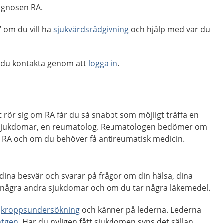
agnosen RA.
 om du vill ha
sjukvårdsrådgivning
och hjälp med var du
 du kontakta genom att
logga in
.
t rör sig om RA får du så snabbt som möjligt träffa en
a sjukdomar, en reumatolog. Reumatologen bedömer om
 RA och om du behöver få antireumatisk medicin.
dina besvär och svarar på frågor om din hälsa, dina
 några andra sjukdomar och om du tar några läkemedel.
n
kroppsundersökning
och känner på lederna. Lederna
ntgen
. Har du nyligen fått sjukdomen syns det sällan