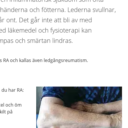
i händerna och fötterna. Lederna svullnar,
r ont. Det går inte att bli av med
d läkemedel och fysioterapi kan
pas och smärtan lindras.
as RA och kallas även ledgångsreumatism.
 du har RA:
tel och öm
kilt på