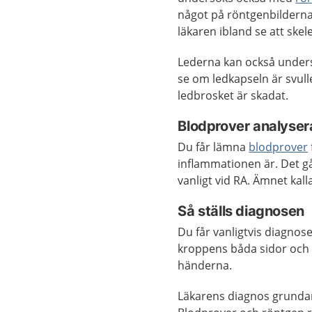
något på röntgenbilderna
läkaren ibland se att skel
Lederna kan också unde
se om ledkapseln är svull
ledbrosket är skadat.
Blodprover analyser
Du får lämna
blodprover
inflammationen är.
Det g
vanligt vid RA. Ämnet kall
Så ställs diagnosen
Du får vanligtvis diagnos
kroppens båda sidor och 
händerna.
Läkarens diagnos grundar 