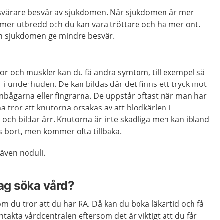
svårare besvär av sjukdomen. När sjukdomen är mer
 mer utbredd och du kan vara tröttare och ha mer ont.
an sjukdomen ge mindre besvär.
nor och muskler kan du få andra symtom, till exempel så
 i underhuden. De kan bildas där det finns ett tryck mot
mbågarna eller fingrarna. De uppstår oftast när man har
rna tror att knutorna orsakas av att blodkärlen i
ch bildar ärr. Knutorna är inte skadliga men kan ibland
s bort, men kommer ofta tillbaka.
även noduli.
jag söka vård?
m du tror att du har RA. Då kan du boka läkartid och få
akta vårdcentralen eftersom det är viktigt att du får