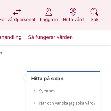
på 1177.se
på 1177.se
på 1177.se
på 1177.se
För vårdpersonal
Logga in
Hitta vård
Sök
ehandling
Så fungerar vården
m
Hitta på sidan
Symtom
När och var ska jag söka vård?