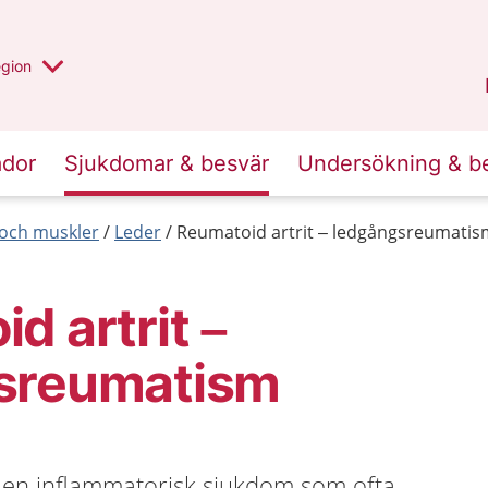
r valt region
n annan
egion
Västmanland
.
ador
Sjukdomar & besvär
Undersökning & b
r och muskler
Leder
Reumatoid artrit – ledgångsreumatis
d artrit –
sreumatism
r en inflammatorisk sjukdom som ofta