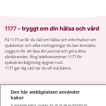
1177
–
tryggt om din hälsa och vård
På 1177.se får du råd om hälsa och information om
sjukdomar och vilka mottagningar du kan kontakta.
Logga in för att läsa din journal och göra dina
vårdärenden. Ring telefonnummer 1177 för
sjukvårdsrådgivning dygnet runt.
1177 ger dig råd när du vill må bättre.
Den här webbplatsen använder
kakor
Visa inn
1177 på flera språk
Vi använder kakor, cookies, för att ge dig en förbättrad