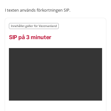
I texten används förkortningen SIP.
Slut på det regionala tillägget från region Västmanland
Innehållet gäller för Västmanland
Nedan innehåll gäller region Västmanland
SIP på 3 minuter