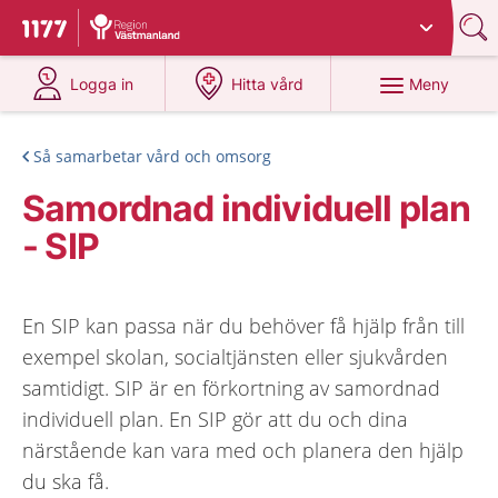
Du har valt region
Västmanland
.
Till startsidan för 1177
på 1177.se
på 1177.se
Meny
Logga in
Hitta vård
Så samarbetar vård och omsorg
Samordnad individuell plan
- SIP
En SIP kan passa när du behöver få hjälp från till
exempel skolan, socialtjänsten eller sjukvården
samtidigt. SIP är en förkortning av samordnad
individuell plan. En SIP gör att du och dina
närstående kan vara med och planera den hjälp
du ska få.