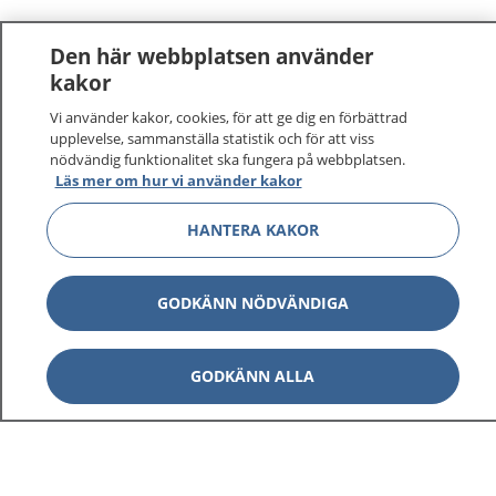
Den här webbplatsen använder
kakor
Vi använder kakor, cookies, för att ge dig en förbättrad
1177
–
tryggt om din hälsa och vård
upplevelse, sammanställa statistik och för att viss
nödvändig funktionalitet ska fungera på webbplatsen.
Läs mer om hur vi använder kakor
På 1177.se får du råd om hälsa och information om
sjukdomar och vilka mottagningar du kan kontakta.
HANTERA KAKOR
Logga in för att läsa din journal och göra dina
vårdärenden. Ring telefonnummer 1177 för
sjukvårdsrådgivning dygnet runt.
GODKÄNN NÖDVÄNDIGA
1177 ger dig råd när du vill må bättre.
GODKÄNN ALLA
Visa inn
1177 på flera språk