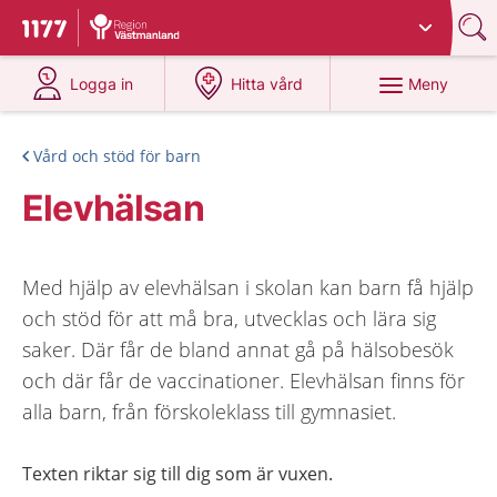
Du har valt region
Västmanland
.
Till startsidan för 1177
på 1177.se
på 1177.se
Meny
Logga in
Hitta vård
Vård och stöd för barn
Elevhälsan
Med hjälp av elevhälsan i skolan kan barn få hjälp
och stöd för att må bra, utvecklas och lära sig
saker. Där får de bland annat gå på hälsobesök
och där får de vaccinationer. Elevhälsan finns för
alla barn, från förskoleklass till gymnasiet.
Texten riktar sig till dig som är vuxen.