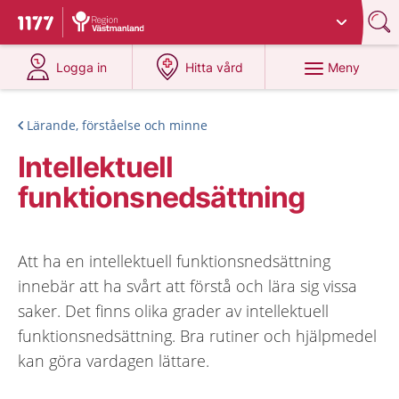
Du har valt region
Västmanland
.
Till startsidan för 1177
på 1177.se
på 1177.se
Meny
Logga in
Hitta vård
Lärande, förståelse och minne
Intellektuell
funktionsnedsättning
Att ha en intellektuell funktionsnedsättning
innebär att ha svårt att förstå och lära sig vissa
saker. Det finns olika grader av intellektuell
funktionsnedsättning. Bra rutiner och hjälpmedel
kan göra vardagen lättare.