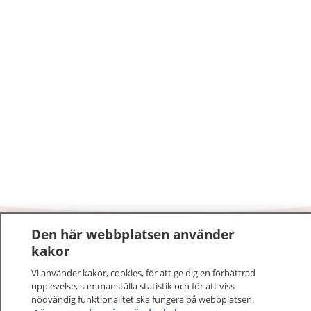
Den här webbplatsen använder
1177
–
tryggt om din hälsa och vård
kakor
Vi använder kakor, cookies, för att ge dig en förbättrad
På 1177.se får du råd om hälsa och information om
upplevelse, sammanställa statistik och för att viss
sjukdomar och vilka mottagningar du kan kontakta.
nödvändig funktionalitet ska fungera på webbplatsen.
Logga in för att läsa din journal och göra dina