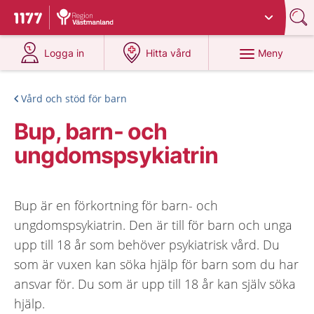
Du har valt region
Västmanland
.
Till startsidan för 1177
på 1177.se
på 1177.se
Meny
Logga in
Hitta vård
Vård och stöd för barn
Bup, barn- och
ungdomspsykiatrin
Bup är en förkortning för barn- och
ungdomspsykiatrin. Den är till för barn och unga
upp till 18 år som behöver psykiatrisk vård. Du
som är vuxen kan söka hjälp för barn som du har
ansvar för. Du som är upp till 18 år kan själv söka
hjälp.