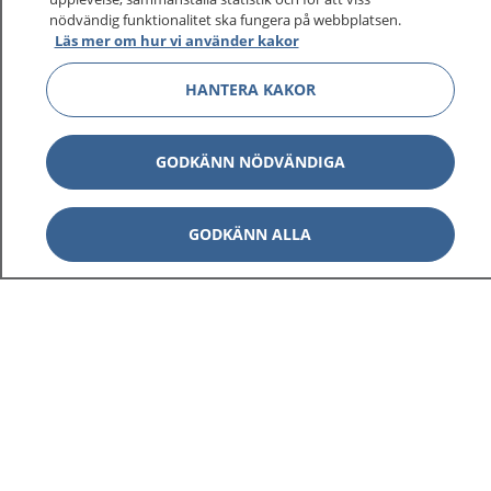
nödvändig funktionalitet ska fungera på webbplatsen.
Läs mer om hur vi använder kakor
Visa inn
1177 på flera språk
HANTERA KAKOR
Visa inn
Om 1177
GODKÄNN NÖDVÄNDIGA
Visa inn
Kontakt
GODKÄNN ALLA
Behandling av personuppgifter
Hantering av kakor
Inställningar för kakor
1177 – en tjänst från
Inera.