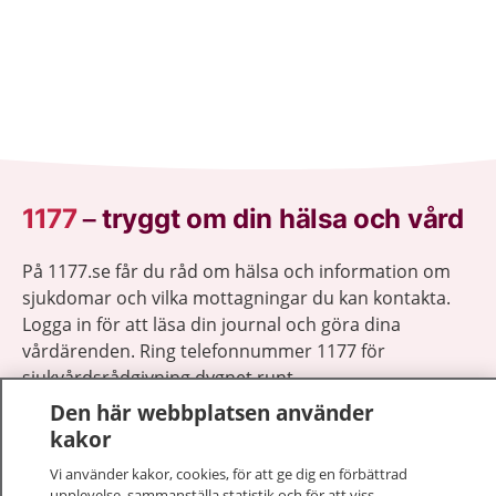
1177
–
tryggt om din hälsa och vård
På 1177.se får du råd om hälsa och information om
sjukdomar och vilka mottagningar du kan kontakta.
Logga in för att läsa din journal och göra dina
vårdärenden. Ring telefonnummer 1177 för
sjukvårdsrådgivning dygnet runt.
1177 ger dig råd när du vill må bättre.
Den här webbplatsen använder
kakor
Vi använder kakor, cookies, för att ge dig en förbättrad
upplevelse, sammanställa statistik och för att viss