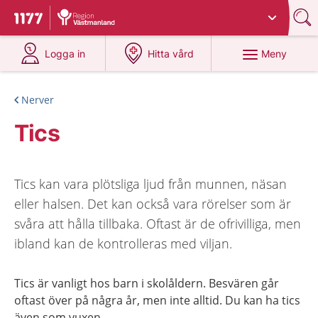
Du har valt region
Västmanland
.
Till startsidan för 1177
på 1177.se
på 1177.se
Meny
Logga in
Hitta vård
Nerver
Tics
Tics kan vara plötsliga ljud från munnen, näsan
eller halsen. Det kan också vara rörelser som är
svåra att hålla tillbaka. Oftast är de ofrivilliga, men
ibland kan de kontrolleras med viljan.
Tics är vanligt hos barn i skolåldern. Besvären går
oftast över på några år, men inte alltid. Du kan ha tics
även som vuxen.