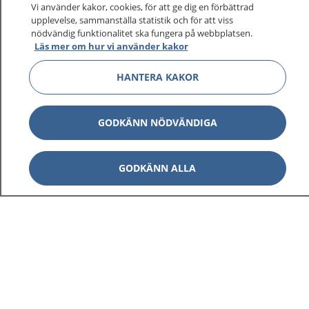
Vi använder kakor, cookies, för att ge dig en förbättrad
upplevelse, sammanställa statistik och för att viss
1177
–
tryggt om din hälsa och vård
nödvändig funktionalitet ska fungera på webbplatsen.
Läs mer om hur vi använder kakor
På 1177.se får du råd om hälsa och information om
HANTERA KAKOR
sjukdomar och vilka mottagningar du kan kontakta.
Logga in för att läsa din journal och göra dina
vårdärenden. Ring telefonnummer 1177 för
GODKÄNN NÖDVÄNDIGA
sjukvårdsrådgivning dygnet runt.
1177 ger dig råd när du vill må bättre.
GODKÄNN ALLA
Visa inn
1177 på flera språk
Visa inn
Om 1177
Visa inn