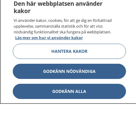
1177
–
tryggt om din hälsa och vård
Den här webbplatsen använder
kakor
På 1177.se får du råd om hälsa och information om
Vi använder kakor, cookies, för att ge dig en förbättrad
sjukdomar och vilka mottagningar du kan kontakta.
upplevelse, sammanställa statistik och för att viss
Logga in för att läsa din journal och göra dina
nödvändig funktionalitet ska fungera på webbplatsen.
vårdärenden. Ring telefonnummer 1177 för
Läs mer om hur vi använder kakor
sjukvårdsrådgivning dygnet runt.
1177 ger dig råd när du vill må bättre.
HANTERA KAKOR
GODKÄNN NÖDVÄNDIGA
Visa inn
GODKÄNN ALLA
1177 på flera språk
Visa inn
Om 1177
Visa inn
Kontakt