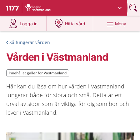
Du har valt region
Västmanland
.
Till startsidan för 1177
på 1177.se
på 1177.se
Meny
Logga in
Hitta vård
Så fungerar vården
Vården i Västmanland
Innehållet gäller för Västmanland
Innehållet gäller för Västmanland
Här kan du läsa om hur vården i Västmanland
fungerar både för stora och små. Detta är ett
urval av sidor som är viktiga för dig som bor och
lever i Västmanland.