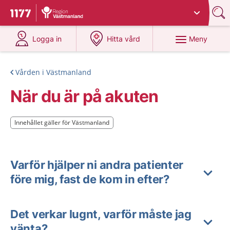
Du har valt region
Västmanland
.
Till startsidan för 1177
på 1177.se
på 1177.se
Meny
Logga in
Hitta vård
Vården i Västmanland
När du är på akuten
Innehållet gäller för Västmanland
Innehållet gäller för Västmanland
Varför hjälper ni andra patienter
före mig, fast de kom in efter?
Det verkar lugnt, varför måste jag
vänta?