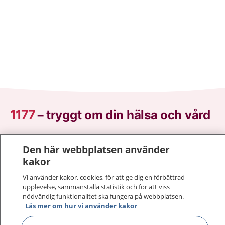
1177
–
tryggt om din hälsa och vård
På 1177.se får du råd om hälsa och information om
Den här webbplatsen använder
sjukdomar och vilka mottagningar du kan kontakta.
kakor
Logga in för att läsa din journal och göra dina
vårdärenden. Ring telefonnummer 1177 för
Vi använder kakor, cookies, för att ge dig en förbättrad
sjukvårdsrådgivning dygnet runt.
upplevelse, sammanställa statistik och för att viss
nödvändig funktionalitet ska fungera på webbplatsen.
1177 ger dig råd när du vill må bättre.
Läs mer om hur vi använder kakor