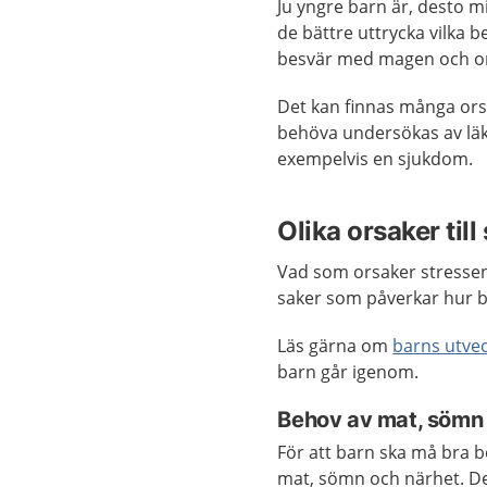
Ju yngre barn är, desto m
de bättre uttrycka vilka b
besvär med magen och on
Det kan finnas många orsak
behöva undersökas av läka
exempelvis en sjukdom.
Olika orsaker til
Vad som orsaker stressen
saker som påverkar hur b
Läs gärna om
barns utveck
barn går igenom.
Behov av mat, sömn
För att barn ska må bra 
mat, sömn och närhet. De