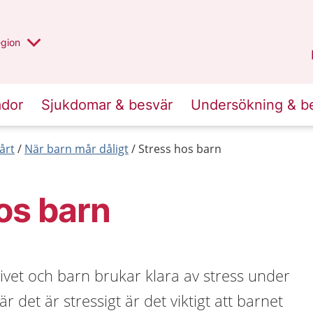
r valt region
n annan
egion
Västmanland
.
ador
Sjukdomar & besvär
Undersökning & b
årt
När barn mår dåligt
Stress hos barn
os barn
 livet och barn brukar klara av stress under
r det är stressigt är det viktigt att barnet