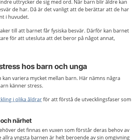
indre uttrycker de sig med ord. När barn blir äldre kan
esvär de har. Då är det vanligt att de berättar att de har
t i huvudet.
er till att barnet får fysiska besvär. Därför kan barnet
re för att utesluta att det beror på något annat,
l stress hos barn och unga
 kan variera mycket mellan barn. Här nämns några
arn känner stress.
ling i olika åldrar
för att förstå de utvecklingsfaser som
 och närhet
behöver det finnas en vuxen som förstår deras behov av
 allra yngsta barnen är helt beroende av sin omgivning