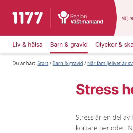
Till startsidan för 1177
Du ha
Välj
e
r
Liv & hälsa
Barn & gravid
Olyckor & sk
Du är här:
Start
Barn & gravid
När familjelivet är sv
Stress h
Stress är en del av
kortare perioder. Nä