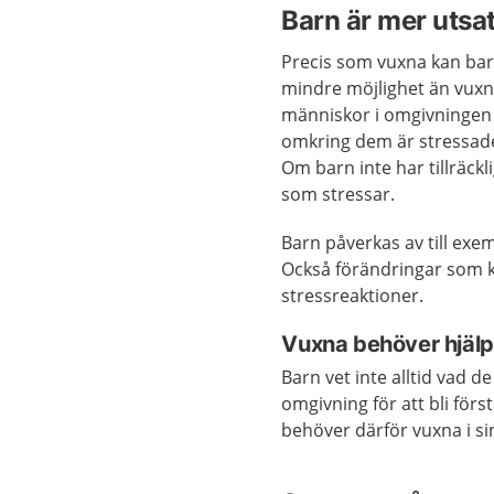
Barn är mer utsat
Precis som vuxna kan barn
mindre möjlighet än vuxna
människor i omgivningen 
omkring dem är stressade
Om barn inte har tillräck
som stressar.
Barn påverkas av till ex
Också förändringar som ka
stressreaktioner.
Vuxna behöver hjäl
Barn vet inte alltid vad 
omgivning för att bli förs
behöver därför vuxna i si