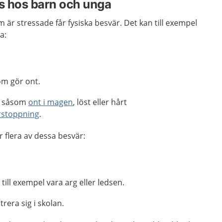
s hos barn och unga
m är stressade får fysiska besvär. Det kan till exempel
a:
om gör ont.
n såsom
ont i magen
, löst eller hårt
rstoppning
.
r flera av dessa besvär:
 till exempel vara arg eller ledsen.
rera sig i skolan.