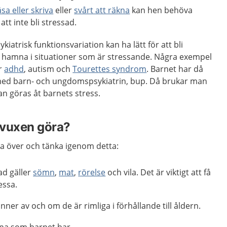
äsa eller skriva
eller
svårt att räkna
kan hen behöva
att inte bli stressad.
atrisk funktionsvariation kan ha lätt för att bli
att hamna i situationer som är stressande. Några exempel
är
adhd
, autism och
Tourettes syndrom
. Barnet har då
med barn- och ungdomspsykiatrin, bup. Då brukar man
n göras åt barnets stress.
 vuxen göra?
a över och tänka igenom detta:
ad gäller
sömn
,
mat
,
rörelse
och vila. Det är viktigt att få
essa.
nner av och om de är rimliga i förhållande till åldern.