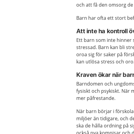
och att få den omsorg de
Barn har ofta ett stort be
Att inte ha kontroll öv
Ett barn som inte hinner 
stressad. Barn kan bli st
oroa sig för saker på för
kan utlösa stress och oro
Kraven ökar när barn
Barndomen och ungdomstid
fysiskt och psykiskt. När
mer påfrestande.
När barn börjar i förskol
miljöer än tidigare, och d
ska de hålla ordning på si
också nya kompisar och de