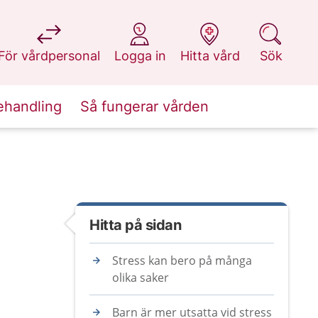
på 1177.se
på 1177.se
på 1177.se
på 1177.se
För vårdpersonal
Logga in
Hitta vård
Sök
ehandling
Så fungerar vården
Hitta på sidan
Stress kan bero på många
olika saker
Barn är mer utsatta vid stress