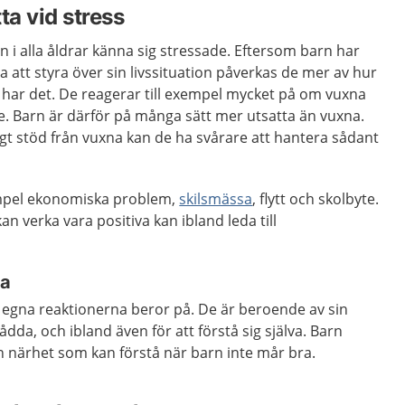
ta vid stress
 i alla åldrar känna sig stressade. Eftersom barn har
 att styra över sin livssituation påverkas de mer av hur
har det. De reagerar till exempel mycket på om vuxna
. Barn är därför på många sätt mer utsatta än vuxna.
ligt stöd från vuxna kan de ha svårare att hantera sådant
empel ekonomiska problem,
skilsmässa
, flytt och skolbyte.
n verka vara positiva kan ibland leda till
pa
de egna reaktionerna beror på. De är beroende av sin
tådda, och ibland även för att förstå sig själva. Barn
n närhet som kan förstå när barn inte mår bra.