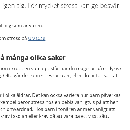
a igen sig. För mycket stress kan ge besvär.
ill dig som är vuxen.
 om stress på
UMO.se
på många olika saker
ktion i kroppen som uppstår när du reagerar på en fysisk
. Ofta går det som stressar över, eller du hittar sätt att
r i olika åldrar. Det kan också variera hur barn påverkas
 exempel beror stress hos en bebis vanligtvis på att hen
t och omvårdnad. Hos barn i tonåren är mer vanligt att
av i skolan eller krav på att vara på ett visst sätt.