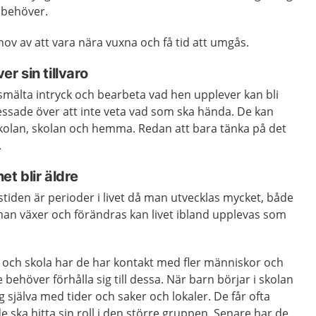
 behöver.
hov av att vara nära vuxna och få tid att umgås.
er sin tillvaro
smälta intryck och bearbeta vad hen upplever kan bli
ressade över att inte veta vad som ska hända. De kan
skolan, skolan och hemma. Redan att bara tänka på det
.
et blir äldre
en är perioder i livet då man utvecklas mycket, både
 man växer och förändras kan livet ibland upplevas som
a och skola har de har kontakt med fler människor och
e behöver förhålla sig till dessa. När barn börjar i skolan
g själva med tider och saker och lokaler. De får ofta
 ska hitta sin roll i den större gruppen. Senare har de