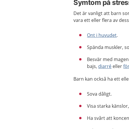
Symtom på stres
Det är vanligt att barn so
vara ett eller flera av dess
Ont i huvudet
.
Spända muskler, s
Besvär med mage
bajs,
diarré
eller
fö
Barn kan också ha ett elle
Sova dåligt.
Visa starka känslor,
Ha svårt att koncent