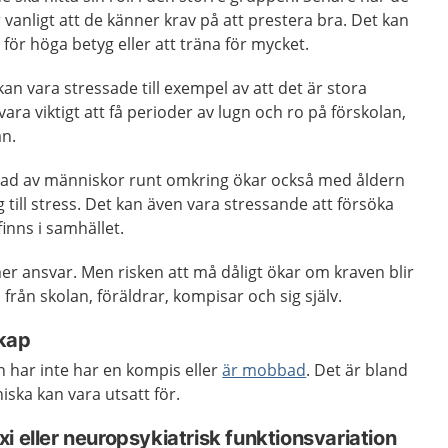
 vanligt att de känner krav på att prestera bra. Det kan
för höga betyg eller att träna för mycket.
an vara stressade till exempel av att det är stora
ra viktigt att få perioder av lugn och ro på förskolan,
an.
erad av människor runt omkring ökar också med åldern
 till stress. Det kan även vara stressande att försöka
finns i samhället.
mer ansvar. Men risken att må dåligt ökar om kraven blir
ga från skolan, föräldrar, kompisar och sig själv.
kap
 har inte har en kompis eller
är mobbad
. Det är bland
ska kan vara utsatt för.
i eller neuropsykiatrisk funktionsvariation