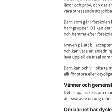
läxor och prov, och det är
vara stressande att jobba 
Barn som går i förskolan k
barngrupper. Då kan det va
och hemma efter förskol
Kraven på att bli accept
och kan vara en anledning
leva upp till de ideal som 
Barn kan och vill ofta ta 
allt för stora eller otydli
Vänner och gemens
Det skapar stress om man
det svåraste en ung männi
Om barnet har dyslex