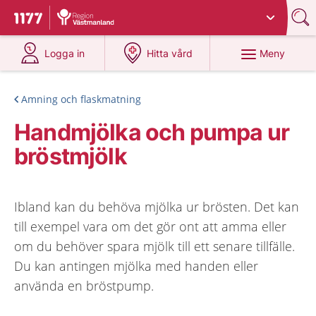
Du har valt region
Västmanland
.
Till startsidan för 1177
på 1177.se
på 1177.se
Meny
Logga in
Hitta vård
Amning och flaskmatning
Handmjölka och pumpa ur
bröstmjölk
Ibland kan du behöva mjölka ur brösten. Det kan
till exempel vara om det gör ont att amma eller
om du behöver spara mjölk till ett senare tillfälle.
Du kan antingen mjölka med handen eller
använda en bröstpump.