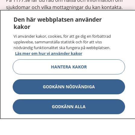
sjukdomar och vilka mottagningar du kan kontakta.
Logga in för att läsa din journal och göra dina
Den här webbplatsen använder
vårdärenden. Ring telefonnummer 1177 för
kakor
sjukvårdsrådgivning dygnet runt.
1177 ger dig råd när du vill må bättre.
Vi använder kakor, cookies, för att ge dig en förbättrad
upplevelse, sammanställa statistik och för att viss
nödvändig funktionalitet ska fungera på webbplatsen.
Läs mer om hur vi använder kakor
HANTERA KAKOR
Visa inn
1177 på flera språk
GODKÄNN NÖDVÄNDIGA
Visa inn
Om 1177
Visa inn
GODKÄNN ALLA
Kontakt
Behandling av personuppgifter