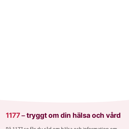
amma.
1177
–
tryggt om din hälsa och vård
På 1177.se får du råd om hälsa och information om