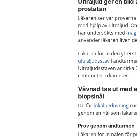
Ultraljud ger en bild
prostatan
Läkaren ser var proverna
med hjälp av ultraljud. O
har undersökts med
mag
använder läkaren även de
Läkaren för in den ytters
ultraljudsstav
i ändtarme
Ultraljudsstaven är cirka 
centimeter i diameter.
Vävnad tas ut med 
biopsinål
Du får
lokalbedövning
run
genom en nål som läkaren
Prov genom ändtarmen
Läkaren för in nålen för 