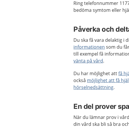
Ring telefonnummer 1177
bedöma symtom eller hjäl
Påverka och delta
Du ska få vara delaktig i
informationen
som du får
till exempel få informat
vänta på vård
.
Du har möjlighet att
få h
också
möjlighet att få hjä
hörselnedsättning
.
En del prover sp
När du lämnar prov i vård
din vård ska bli så bra o