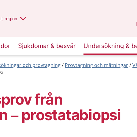
u har valt region
lj
en annan
region
Västernorrland
.
ador
Sjukdomar & besvär
Undersökning & b
ökningar och provtagning
Provtagning och mätningar
V
si
prov från
n – prostatabiopsi