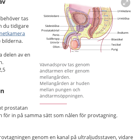
 av
 behöver tas
m du tidigare
netkamera
 bilderna.
ta delen av en
n.
Förstora bilden
Vävnadsprov tas genom
2,5
ändtarmen eller genom
mellangården.
Mellangården är huden
mellan pungen och
en
ändtarmsöppningen.
t prostatan
 för in på samma sätt som nålen för provtagning.
provtagningen genom en kanal på ultraljudsstaven, vidare