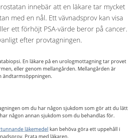
rostatan innebär att en läkare tar mycket
tan med en nål. Ett vävnadsprov kan visa
ler ett förhöjt PSA-värde beror på cancer.
anligt efter provtagningen.
atabiopsi. En läkare på en urologmottagning tar provet
men, eller genom mellangården. Mellangården är
h ändtarmsöppningen.
vtagningen om du har någon sjukdom som gör att du lätt
u har någon annan sjukdom som du behandlas för.
rtunnande läkemedel
kan behöva göra ett uppehåll i
vnadsprov. Prata med läkaren.