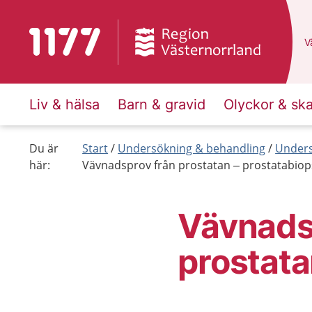
Till startsidan för 1177
D
Vä
Liv & hälsa
Barn & gravid
Olyckor & sk
Du är
Start
Undersökning & behandling
Unders
här:
Vävnadsprov från prostatan – prostatabiop
Vävnads
prostata