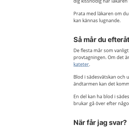
dig kissnödig när läkaren
Prata med läkaren om du ä
kan kännas lugnande.
Så mår du efterå
De flesta mår som vanligt 
provtagningen. Om det är sv
kateter
.
Blod i sädesvätskan och ur
ändtarmen kan det komma b
En del kan ha blod i sädes
brukar gå över efter någon
När får jag svar?