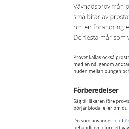
Vävnadsprov från p
små bitar av prosta
om en förändring el
De flesta mår som v
Provet kallas också prost
med en nål genom ändtar
huden mellan pungen oc
Förberedelser
Säg till läkaren före pro
börjar blöda, eller om d
Du som använder
blodfö
behandlingen före ett vä