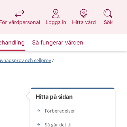
på 1177.se
på 1177.se
på 1177.se
på 1177.se
För vårdpersonal
Logga in
Hitta vård
Sök
ehandling
Så fungerar vården
ävnadsprov och cellprov
Hitta på sidan
Förberedelser
Så går det till