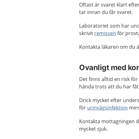
Oftast är svaret klart efte
tar innan du får svaret.
Laboratoriet som har unde
skrivit
remissen
för provt
Kontakta läkaren om du är
Ovanligt med ko
Det finns alltid en risk f
hända trots att du har fåt
Drick mycket efter unders
för
urinvägsinfektion
mins
Kontakta mottagningen dä
mycket sjuk.