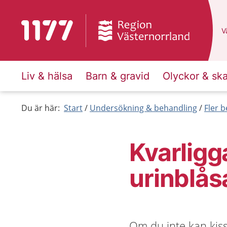
Till startsidan för 1177
D
Vä
Liv & hälsa
Barn & gravid
Olyckor & sk
Du är här:
Start
Undersökning & behandling
Fler 
Kvarligg
urinblås
Om du inte kan kiss