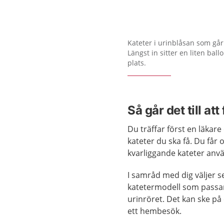
Kateter i urinblåsan som gå
Längst in sitter en liten bal
plats.
Så går det till at
Du träffar först en läkar
kateter du ska få. Du får
kvarliggande kateter anvä
I samråd med dig väljer s
katetermodell som passar 
urinröret. Det kan ske på
ett hembesök.