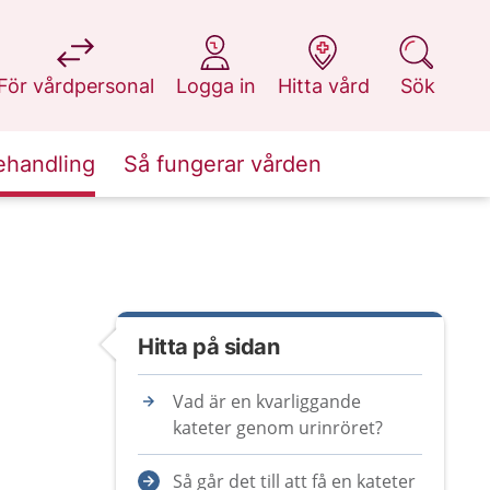
på 1177.se
på 1177.se
på 1177.se
på 1177.se
För vårdpersonal
Logga in
Hitta vård
Sök
ehandling
Så fungerar vården
Hitta på sidan
Vad är en kvarliggande
kateter genom urinröret?
Så går det till att få en kateter