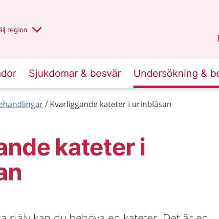
u har valt region
lj
en annan
region
Västernorrland
.
ador
Sjukdomar & besvär
Undersökning & b
behandlingar
Kvarliggande kateter i urinblåsan
ande kateter i
an
a själv kan du behöva en kateter. Det är en