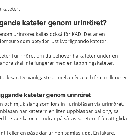
 kateter.
ggande kateter genom urinröret?
enom urinröret kallas också för KAD. Det är en
 demeure som betyder just kvarliggande kateter.
teter i urinröret om du behöver ha kateter under en
v andra skäl inte fungerar med en tappningskateter.
 storlekar. De vanligaste är mellan fyra och fem millimeter
liggande kateter genom urinröret
 och mjuk slang som förs in i urinblåsan via urinröret. I
inblåsan har katetern en liten uppblåsbar ballong, så
ed lite vätska och hindrar på så vis katetern från att glida
entil eller en påse där urinen samlas upp. En läkare,