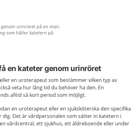
r genom urinröret på en man.
long som håller katetern på
t få en kateter genom urinröret
e eller en uroterapeut som bestämmer vilken typ av
 också veta hur lång tid du behöver ha den. En
nds alltid så kort period som möjligt.
edan en uroterapeut eller en sjuksköterska den specifika
dig. Det är vårdpersonalen som sätter in katetern i
 en vårdcentral, ett sjukhus, ett äldreboende eller under