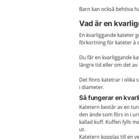
Barn kan också behöva ha
Vad är en kvarli
En kvarliggande kateter g
förkortning för kateter à
Du får en kvarliggande ka
längre tid eller om det a
Det finns katetrar i olika
i diameter.
Så fungerar en kvar
Katetern består av en tunn
den ände som förs in i ur
kallad kuff. Kuffen fylls m
ut.
Katetern kopplas till en v