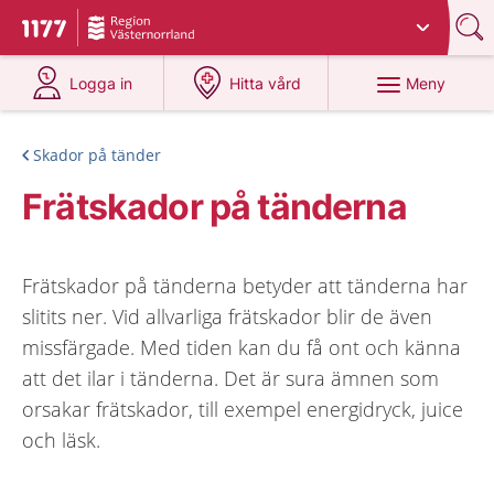
Du har valt region
Västernorrland
.
Till startsidan för 1177
på 1177.se
på 1177.se
Meny
Logga in
Hitta vård
Skador på tänder
Frätskador på tänderna
Frätskador på tänderna betyder att tänderna har
slitits ner. Vid allvarliga frätskador blir de även
missfärgade. Med tiden kan du få ont och känna
att det ilar i tänderna. Det är sura ämnen som
orsakar frätskador, till exempel energidryck, juice
och läsk.