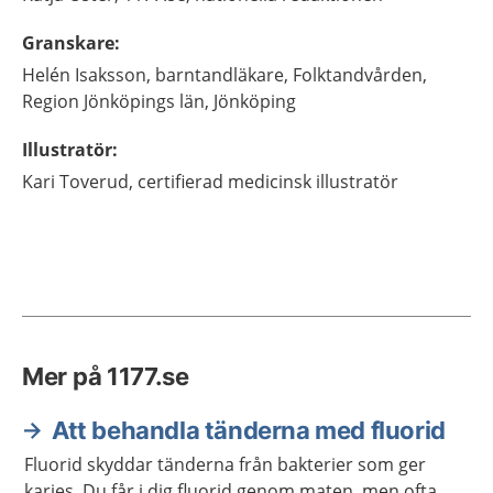
Granskare
:
Helén
Isaksson,
barntandläkare,
Folktandvården,
Region Jönköpings län,
Jönköping
Illustratör
:
Kari
Toverud,
certifierad medicinsk illustratör
Mer på 1177.se
Att behandla tänderna med fluorid
Fluorid skyddar tänderna från bakterier som ger
karies. Du får i dig fluorid genom maten, men ofta