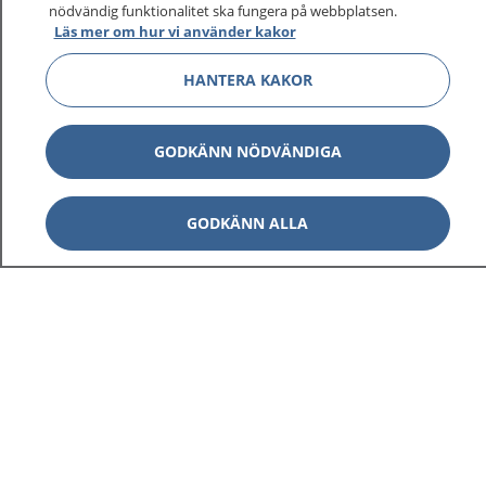
1177 ger dig råd när du vill må bättre.
nödvändig funktionalitet ska fungera på webbplatsen.
Läs mer om hur vi använder kakor
HANTERA KAKOR
Visa inn
1177 på flera språk
GODKÄNN NÖDVÄNDIGA
Visa inn
Om 1177
GODKÄNN ALLA
Visa inn
Kontakt
Behandling av personuppgifter
Hantering av kakor
Inställningar för kakor