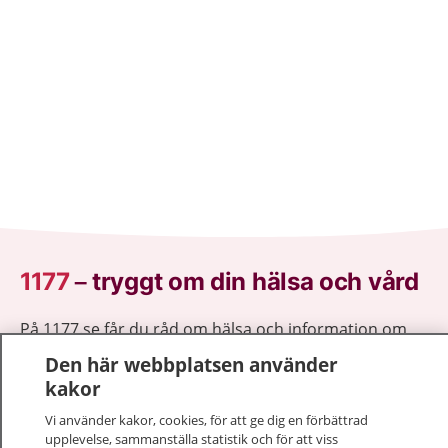
1177
–
tryggt om din hälsa och vård
På 1177.se får du råd om hälsa och information om
sjukdomar och vilka mottagningar du kan kontakta.
Den här webbplatsen använder
Logga in för att läsa din journal och göra dina
kakor
vårdärenden. Ring telefonnummer 1177 för
Vi använder kakor, cookies, för att ge dig en förbättrad
sjukvårdsrådgivning dygnet runt.
upplevelse, sammanställa statistik och för att viss