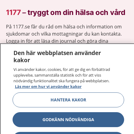
1177
–
tryggt om din hälsa och vård
På 1177.se får du råd om hälsa och information om
sjukdomar och vilka mottagningar du kan kontakta.
Logga in för att läsa din journal och göra dina
vårdärenden. Ring telefonnummer 1177 för
Den här webbplatsen använder
sjukvårdsrådgivning dygnet runt.
kakor
1177 ger dig råd när du vill må bättre.
Vi använder kakor, cookies, för att ge dig en förbättrad
upplevelse, sammanställa statistik och för att viss
nödvändig funktionalitet ska fungera på webbplatsen.
Läs mer om hur vi använder kakor
HANTERA KAKOR
Visa inn
1177 på flera språk
Visa inn
Om 1177
GODKÄNN NÖDVÄNDIGA
Visa inn