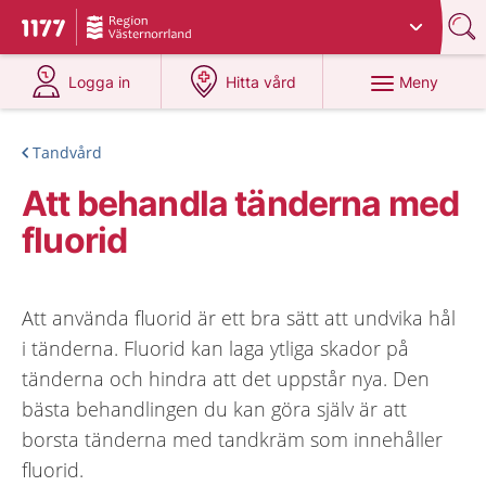
Du har valt region
Västernorrland
.
Till startsidan för 1177
på 1177.se
på 1177.se
Meny
Logga in
Hitta vård
Tandvård
Att behandla tänderna med
fluorid
Att använda fluorid är ett bra sätt att undvika hål
i tänderna. Fluorid kan laga ytliga skador på
tänderna och hindra att det uppstår nya. Den
bästa behandlingen du kan göra själv är att
borsta tänderna med tandkräm som innehåller
fluorid.