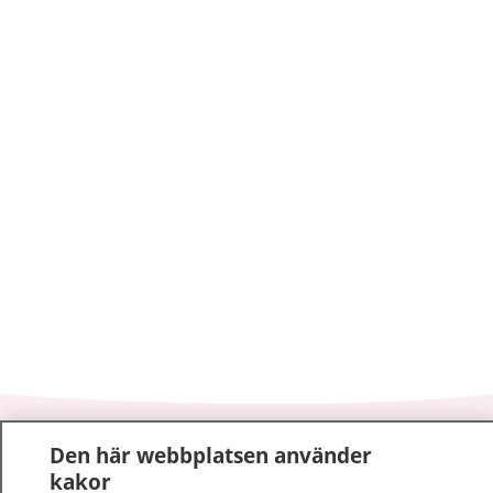
1177
–
tryggt om din hälsa och vård
Den här webbplatsen använder
kakor