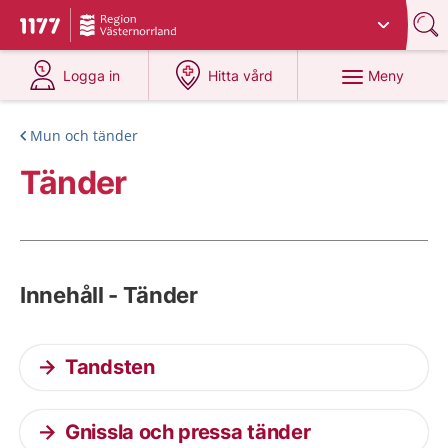
Du har valt region
Västernorrland
.
Till startsidan för 1177
på 1177.se
på 1177.se
Meny
Logga in
Hitta vård
Mun och tänder
Tänder
Innehåll - Tänder
Tandsten
Gnissla och pressa tänder