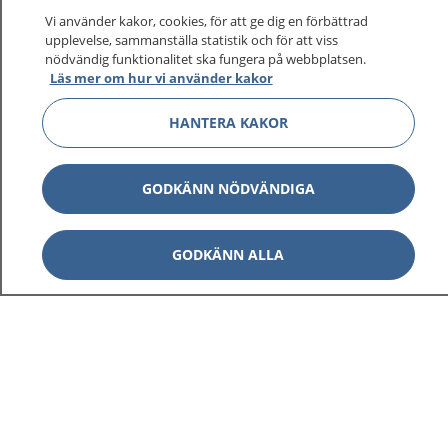
På 1177.se får du råd om hälsa och information om
Vi använder kakor, cookies, för att ge dig en förbättrad
sjukdomar och vilka mottagningar du kan kontakta.
upplevelse, sammanställa statistik och för att viss
Logga in för att läsa din journal och göra dina
nödvändig funktionalitet ska fungera på webbplatsen.
Läs mer om hur vi använder kakor
vårdärenden. Ring telefonnummer 1177 för
sjukvårdsrådgivning dygnet runt.
HANTERA KAKOR
1177 ger dig råd när du vill må bättre.
GODKÄNN NÖDVÄNDIGA
GODKÄNN ALLA
Visa inn
1177 på flera språk
Visa inn
Om 1177
Visa inn
Kontakt
Behandling av personuppgifter