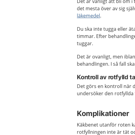
Det är vanligt att bli öm 
det mesta över av sig sjä
läkemedel
.
Du ska inte tugga eller ä
timmar. Efter behandling
tuggar.
Det är ovanligt, men ibl
behandlingen. I så fall sk
Kontroll av rotfylld t
Det görs en kontroll när
undersöker den rotfyllda
Komplikationer
Käkbenet utanför roten k
rotfyllningen inte är tät