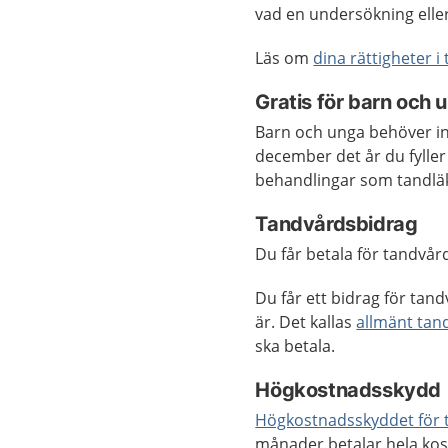
vad en undersökning eller 
Läs om
dina rättigheter 
Gratis för barn och 
Barn och unga behöver int
december det år du fyller
behandlingar som tandläk
Tandvårdsbidrag
Du får betala för tandvård
Du får ett bidrag för tan
är. Det kallas
allmänt tan
ska betala.
Högkostnadsskydd
Högkostnadsskyddet för 
månader betalar hela kos