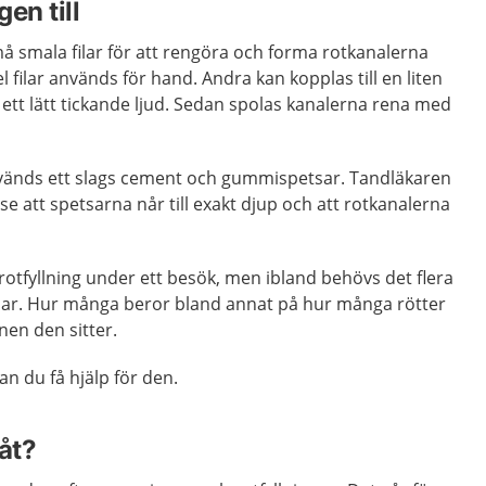
en till
 smala filar för att rengöra och forma rotkanalerna
el filar används för hand. Andra kan kopplas till en liten
ett lätt tickande ljud. Sedan spolas kanalerna rena med
används ett slags cement och gummispetsar. Tandläkaren
 se att spetsarna når till exakt djup och att rotkanalerna
otfyllning under ett besök, men ibland behövs det flera
klar. Hur många beror bland annat på hur många rötter
nen den sitter.
an du få hjälp för den.
åt?