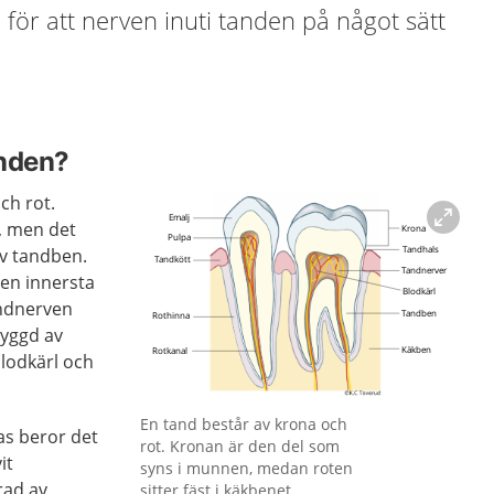
a för att nerven inuti tanden på något sätt
anden?
ch rot.
, men det
v tandben.
Den innersta
andnerven
byggd av
blodkärl och
Förstora bilden
En tand består av krona och
as beror det
rot. Kronan är den del som
it
syns i munnen, medan roten
rad av
sitter fäst i käkbenet.