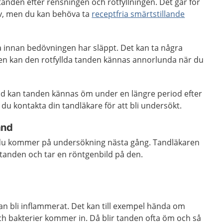
i tanden efter rensningen och rotfyllningen. Det går för
lv, men du kan behöva ta
receptfria smärtstillande
ta innan bedövningen har släppt. Det kan ta några
en kan den rotfyllda tanden kännas annorlunda när du
and kan tanden kännas öm under en längre period efter
a du kontakta din tandläkare för att bli undersökt.
and
 du kommer på undersökning nästa gång. Tandläkaren
 tanden och tar en röntgenbild på den.
an bli inflammerat. Det kan till exempel hända om
 och bakterier kommer in. Då blir tanden ofta öm och så