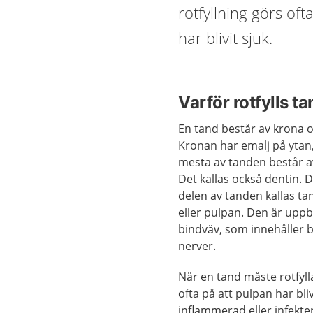
rotfyllning görs oft
har blivit sjuk.
Varför rotfylls t
En tand består av krona o
Kronan har emalj på ytan
mesta av tanden består a
Det kallas också dentin. 
delen av tanden kallas t
eller pulpan. Den är upp
bindväv, som innehåller 
nerver.
När en tand måste rotfyll
ofta på att pulpan har bliv
inflammerad eller infekte