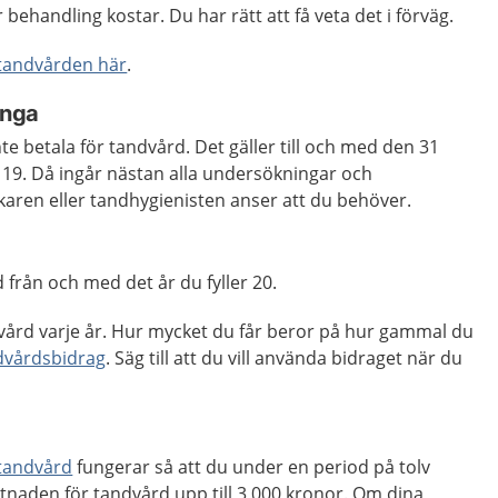
behandling kostar. Du har rätt att få veta det i förväg.
i tandvården här
.
unga
e betala för tandvård. Det gäller till och med den 31
 19. Då ingår nästan alla undersökningar och
aren eller tandhygienisten anser att du behöver.
 från och med det år du fyller 20.
dvård varje år. Hur mycket du får beror på hur gammal du
dvårdsbidrag
. Säg till att du vill använda bidraget när du
tandvård
fungerar så att du under en period på tolv
tnaden för tandvård upp till 3 000 kronor. Om dina