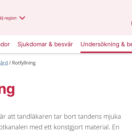
u har valt region
lj
en annan
region
Västernorrland
.
ador
Sjukdomar & besvär
Undersökning & b
ård
Rotfyllning
ing
bär att tandläkaren tar bort tandens mjuka
 rotkanalen med ett konstgjort material. En