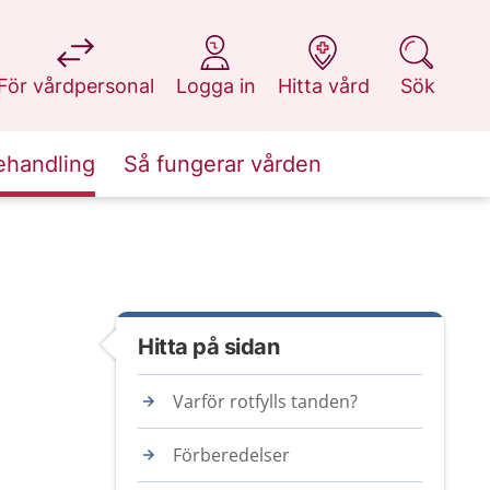
på 1177.se
på 1177.se
på 1177.se
på 1177.se
För vårdpersonal
Logga in
Hitta vård
Sök
ehandling
Så fungerar vården
Hitta på sidan
Varför rotfylls tanden?
Förberedelser