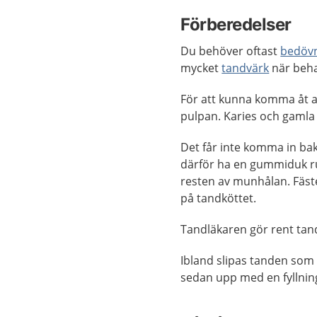
Förberedelser
Du behöver oftast
bedöv
mycket
tandvärk
när beha
För att kunna komma åt a
pulpan. Karies och gamla 
Det får inte komma in bak
därför ha en gummiduk ru
resten av munhålan. Fäst
på tandköttet.
Tandläkaren gör rent tan
Ibland slipas tanden som s
sedan upp med en fyllning 