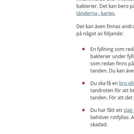
bakterier. Det kan bero 
tänderna - karies
.
Det kan även finnas andra 
på något av följande:
En fyllning som red
bakterier under fyll
som redan finns på
tanden. Du kan även
Du ska få en
bro el
tandroten för att b
tanden. För att det
Du har fått ett
slag
behöver rotfyllas. 
skadad.