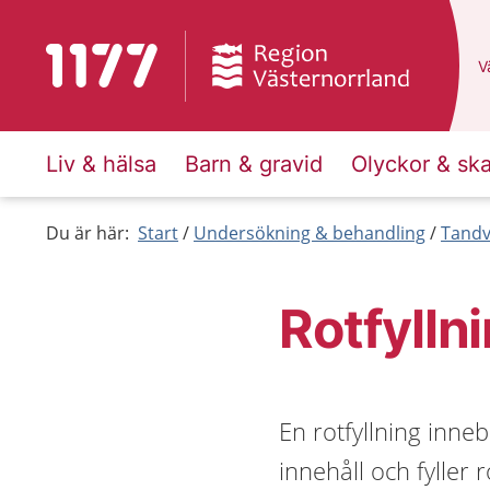
Till startsidan för 1177
D
Vä
Liv & hälsa
Barn & gravid
Olyckor & sk
Du är här:
Start
Undersökning & behandling
Tandv
Rotfylln
En rotfyllning inne
innehåll och fyller