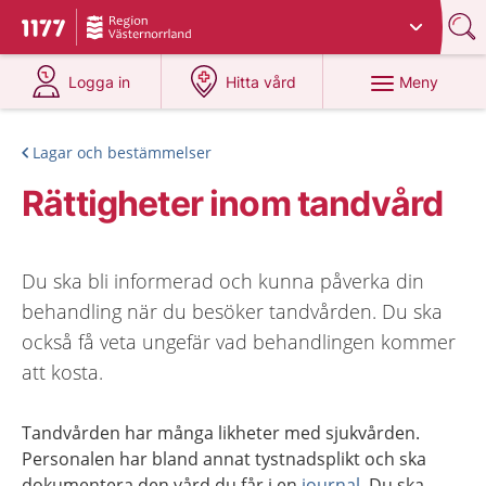
Du har valt region
Västernorrland
.
Till startsidan för 1177
på 1177.se
på 1177.se
Meny
Logga in
Hitta vård
Lagar och bestämmelser
Rättigheter inom tandvård
Du ska bli informerad och kunna påverka din
behandling när du besöker tandvården. Du ska
också få veta ungefär vad behandlingen kommer
att kosta.
Tandvården har många likheter med sjukvården.
Personalen har bland annat tystnadsplikt och ska
dokumentera den vård du får i en
journal
. Du ska