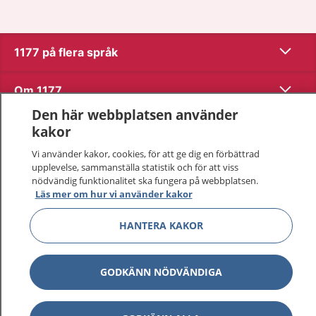
Visa inn
1177 på flera språk
Visa inn
Om 1177
Den här webbplatsen använder
Visa inn
Kontakt
kakor
Vi använder kakor, cookies, för att ge dig en förbättrad
upplevelse, sammanställa statistik och för att viss
Behandling av personuppgifter
nödvändig funktionalitet ska fungera på webbplatsen.
Läs mer om hur vi använder kakor
Hantering av kakor
HANTERA KAKOR
Inställningar för kakor
GODKÄNN NÖDVÄNDIGA
1177 – en tjänst från
Inera.