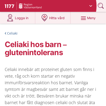
Du har valt region
Västernorrland
.
Till startsidan för 1177
på 1177.se
på 1177.se
Meny
Logga in
Hitta vård
Celiaki
Celiaki hos barn –
glutenintolerans
Celiaki innebär att proteinet gluten som finns i
vete, råg och korn startar en negativ
immunförsvarsreaktion hos barnet. Vanliga
symtom är magbesvär samt att barnet går ner i
vikt och är trött. Besvären brukar minska när
barnet har fått diagnosen celiaki och slutat äta