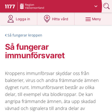
Du har valt region
Västernorrland
.
Till startsidan för 1177
på 1177.se
på 1177.se
Meny
Logga in
Hitta vård
Så fungerar kroppen
Så fungerar
immunförsvaret
Kroppens immunförsvar skyddar oss från
bakterier, virus och andra främmande ämnen
dygnet runt. Immunförsvaret består av olika
delar, till exempel vita blodkroppar. De kan
angripa främmande ämnen, äta upp skadad
vävnad och signalera till andra delar av