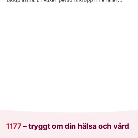
blodplasma. En vuxen persons kropp innehåller
ungefär fem liter blod.
1177
–
tryggt om din hälsa och vård