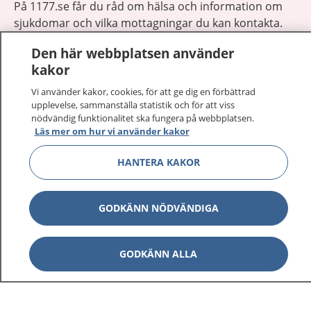
På 1177.se får du råd om hälsa och information om
sjukdomar och vilka mottagningar du kan kontakta.
Logga in för att läsa din journal och göra dina
Den här webbplatsen använder
vårdärenden. Ring telefonnummer 1177 för
kakor
sjukvårdsrådgivning dygnet runt.
1177 ger dig råd när du vill må bättre.
Vi använder kakor, cookies, för att ge dig en förbättrad
upplevelse, sammanställa statistik och för att viss
nödvändig funktionalitet ska fungera på webbplatsen.
Läs mer om hur vi använder kakor
HANTERA KAKOR
Visa inn
1177 på flera språk
GODKÄNN NÖDVÄNDIGA
Visa inn
Om 1177
Visa inn
GODKÄNN ALLA
Kontakt
Behandling av personuppgifter