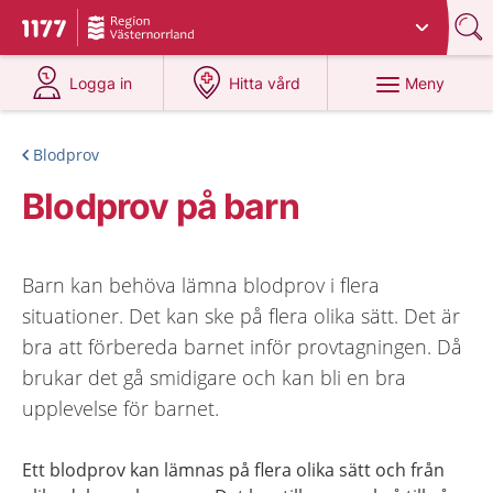
Du har valt region
Västernorrland
.
Till startsidan för 1177
på 1177.se
på 1177.se
Meny
Logga in
Hitta vård
Blodprov
Blodprov på barn
Barn kan behöva lämna blodprov i flera
situationer. Det kan ske på flera olika sätt. Det är
bra att förbereda barnet inför provtagningen. Då
brukar det gå smidigare och kan bli en bra
upplevelse för barnet.
Ett blodprov kan lämnas på flera olika sätt och från