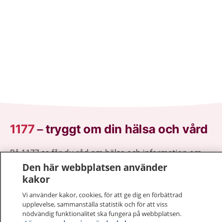
1177
–
tryggt om din hälsa och vård
På 1177.se får du råd om hälsa och information om
sjukdomar och vilka mottagningar du kan kontakta.
Den här webbplatsen använder
Logga in för att läsa din journal och göra dina
kakor
vårdärenden. Ring telefonnummer 1177 för
Vi använder kakor, cookies, för att ge dig en förbättrad
sjukvårdsrådgivning dygnet runt.
upplevelse, sammanställa statistik och för att viss
1177 ger dig råd när du vill må bättre.
nödvändig funktionalitet ska fungera på webbplatsen.