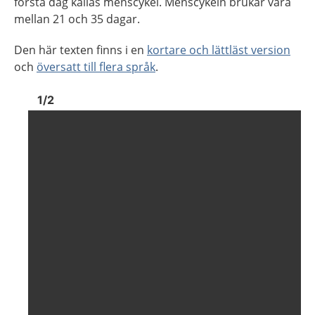
första dag kallas menscykel. Menscykeln brukar vara
mellan 21 och 35 dagar.
Den här texten finns i en
kortare och lättläst version
och
översatt till flera språk
.
Bild
1
Bild
1
1
/
2
Visa föregående bild
Visa n