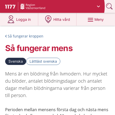
Du har valt region
Västernorrland
.
Till startsidan för 1177
på 1177.se
på 1177.se
Meny
Logga in
Hitta vård
Så fungerar kroppen
Så fungerar mens
Svenska
Lättläst svenska
Mens är en blödning från livmodern. Hur mycket
du blöder, antalet blödningsdagar och antalet
dagar mellan blödningarna varierar från person
till person.
Perioden mellan mensens första dag och nästa mens