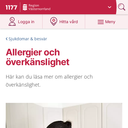
Du har valt region
Västernorrland
.
Till startsidan för 1177
på 1177.se
på 1177.se
Meny
Logga in
Hitta vård
Sjukdomar & besvär
Allergier och
överkänslighet
Här kan du läsa mer om allergier och
överkänslighet.