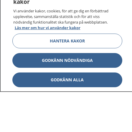
kakor
vårdärenden. Ring telefonnummer 1177 för
sjukvårdsrådgivning dygnet runt.
Vi använder kakor, cookies, för att ge dig en förbättrad
1177 ger dig råd när du vill må bättre.
upplevelse, sammanställa statistik och för att viss
nödvändig funktionalitet ska fungera på webbplatsen.
Läs mer om hur vi använder kakor
HANTERA KAKOR
Visa inn
1177 på flera språk
GODKÄNN NÖDVÄNDIGA
Visa inn
Om 1177
GODKÄNN ALLA
Visa inn
Kontakt
Behandling av personuppgifter
Hantering av kakor