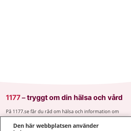
1177
–
tryggt om din hälsa och vård
På 1177.se får du råd om hälsa och information om
sjukdomar och vilka mottagningar du kan kontakta.
Den här webbplatsen använder
Logga in för att läsa din journal och göra dina