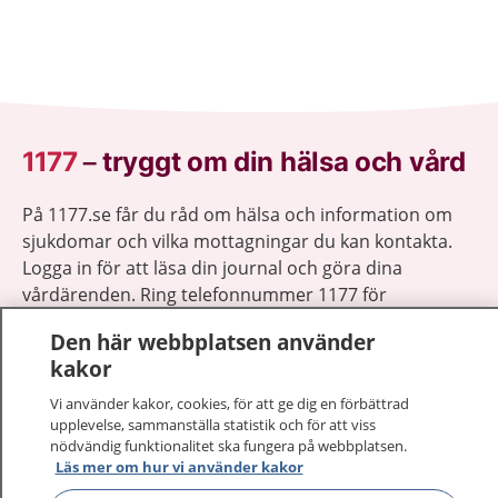
1177
–
tryggt om din hälsa och vård
På 1177.se får du råd om hälsa och information om
sjukdomar och vilka mottagningar du kan kontakta.
Logga in för att läsa din journal och göra dina
vårdärenden. Ring telefonnummer 1177 för
sjukvårdsrådgivning dygnet runt.
Den här webbplatsen använder
1177 ger dig råd när du vill må bättre.
kakor
Vi använder kakor, cookies, för att ge dig en förbättrad
upplevelse, sammanställa statistik och för att viss
nödvändig funktionalitet ska fungera på webbplatsen.
Läs mer om hur vi använder kakor
Visa inn
1177 på flera språk