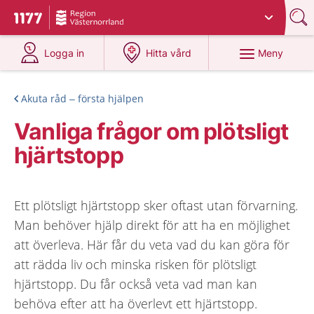
Du har valt region
Västernorrland
.
Till startsidan för 1177
på 1177.se
på 1177.se
Meny
Logga in
Hitta vård
Akuta råd – första hjälpen
Vanliga frågor om plötsligt
hjärtstopp
Ett plötsligt hjärtstopp sker oftast utan förvarning.
Man behöver hjälp direkt för att ha en möjlighet
att överleva. Här får du veta vad du kan göra för
att rädda liv och minska risken för plötsligt
hjärtstopp. Du får också veta vad man kan
behöva efter att ha överlevt ett hjärtstopp.