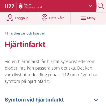
Du har valt region
Västernorrland
.
Till startsidan för 1177
på 1177.se
på 1177.se
Meny
Logga in
Hitta vård
Hjärtbesvär och hjärtfel
Hjärtinfarkt
Vid en hjärtinfarkt får hjärtat syrebrist eftersom
blodet inte kan passera som det ska. Det kan
vara livshotande. Ring genast 112 om någon har
symtom på hjärtinfarkt.
Symtom vid hjärtinfarkt