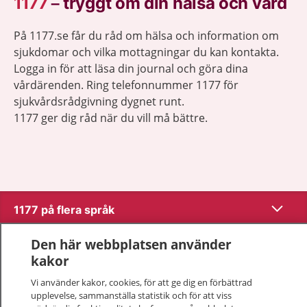
1177
–
tryggt om din hälsa och vård
På 1177.se får du råd om hälsa och information om
sjukdomar och vilka mottagningar du kan kontakta.
Logga in för att läsa din journal och göra dina
vårdärenden. Ring telefonnummer 1177 för
sjukvårdsrådgivning dygnet runt.
1177 ger dig råd när du vill må bättre.
Visa inn
1177 på flera språk
Visa inn
Den här webbplatsen använder
Om 1177
kakor
Visa inn
Vi använder kakor, cookies, för att ge dig en förbättrad
Kontakt
upplevelse, sammanställa statistik och för att viss