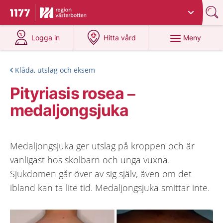
Du har valt region
Västerbotten
.
Till startsidan för 1177
på 1177.se
på 1177.se
Meny
Logga in
Hitta vård
Klåda, utslag och eksem
Pityriasis rosea –
medaljongsjuka
Medaljongsjuka ger utslag på kroppen och är
vanligast hos skolbarn och unga vuxna.
Sjukdomen går över av sig själv, även om det
ibland kan ta lite tid. Medaljongsjuka smittar inte.