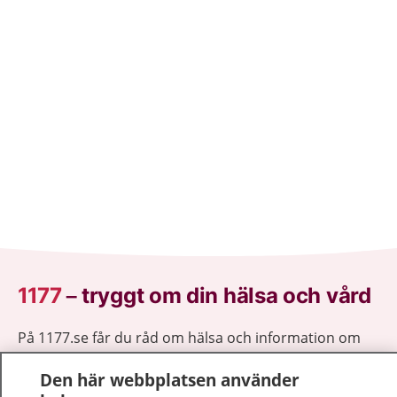
1177
–
tryggt om din hälsa och vård
På 1177.se får du råd om hälsa och information om
sjukdomar och vilka mottagningar du kan kontakta.
Den här webbplatsen använder
Logga in för att läsa din journal och göra dina