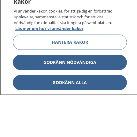
kakor
vårdärenden. Ring telefonnummer 1177 för
sjukvårdsrådgivning dygnet runt.
Vi använder kakor, cookies, för att ge dig en förbättrad
1177 ger dig råd när du vill må bättre.
upplevelse, sammanställa statistik och för att viss
nödvändig funktionalitet ska fungera på webbplatsen.
Läs mer om hur vi använder kakor
HANTERA KAKOR
Visa inn
1177 på flera språk
GODKÄNN NÖDVÄNDIGA
Visa inn
Om 1177
GODKÄNN ALLA
Visa inn
Kontakt
Behandling av personuppgifter
Hantering av kakor