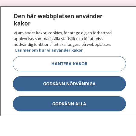
1177
–
tryggt om din hälsa och vård
Den här webbplatsen använder
kakor
På 1177.se får du råd om hälsa och information om
sjukdomar och vilka mottagningar du kan kontakta.
Vi använder kakor, cookies, för att ge dig en förbättrad
Logga in för att läsa din journal och göra dina
upplevelse, sammanställa statistik och för att viss
nödvändig funktionalitet ska fungera på webbplatsen.
vårdärenden. Ring telefonnummer 1177 för
Läs mer om hur vi använder kakor
sjukvårdsrådgivning dygnet runt.
1177 ger dig råd när du vill må bättre.
HANTERA KAKOR
GODKÄNN NÖDVÄNDIGA
Visa inn
1177 på flera språk
GODKÄNN ALLA
Visa inn
Om 1177
Visa inn
Kontakt