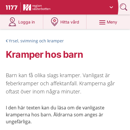
Du har valt region
Västerbotten
.
Till startsidan för 1177
på 1177.se
på 1177.se
Meny
Logga in
Hitta vård
Yrsel, svimning och kramper
Kramper hos barn
Barn kan få olika slags kramper. Vanligast är
feberkramper och affektanfall. Kramperna går
oftast över inom några minuter.
I den här texten kan du läsa om de vanligaste
kramperna hos barn. Åldrarna som anges är
ungefärliga.