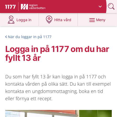
Du har valt region
Västerbotten
.
Till startsidan för 1177
på 1177.se
på 1177.se
Meny
Logga in
Hitta vård
När du loggar in på 1177
Logga in på 1177 om du har
fyllt 13 år
Du som har fyllt 13 år kan logga in på 1177 och
kontakta vården på olika sätt. Du kan till exempel
kontakta en ungdomsmottagning, boka en tid
eller förnya ett recept.