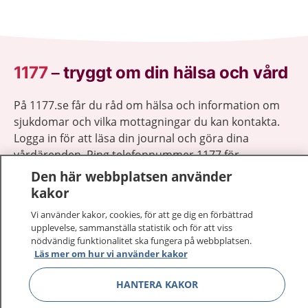
1177
–
tryggt om din hälsa och vård
På 1177.se får du råd om hälsa och information om
sjukdomar och vilka mottagningar du kan kontakta.
Logga in för att läsa din journal och göra dina
vårdärenden. Ring telefonnummer 1177 för
sjukvårdsrådgivning dygnet runt.
Den här webbplatsen använder
1177 ger dig råd när du vill må bättre.
kakor
Vi använder kakor, cookies, för att ge dig en förbättrad
upplevelse, sammanställa statistik och för att viss
nödvändig funktionalitet ska fungera på webbplatsen.
Läs mer om hur vi använder kakor
Visa inn
1177 på flera språk
HANTERA KAKOR