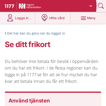
Du har valt region
Västerbotten
.
Till startsidan för 1177
på 1177.se
på 1177.se
Meny
Logga in
Hitta vård
Det här kan du göra när du loggat in
Se ditt frikort
Du behöver inte betala för besök i öppenvården
om du har ett frikort. I de flesta regioner kan du
logga in på 1177.se för att se hur mycket du har
kvar att betala innan du får ett frikort.
Använd tjänsten