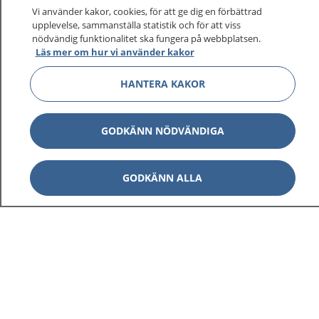
Vi använder kakor, cookies, för att ge dig en förbättrad
upplevelse, sammanställa statistik och för att viss
1177
–
tryggt om din hälsa och vård
nödvändig funktionalitet ska fungera på webbplatsen.
Läs mer om hur vi använder kakor
På 1177.se får du råd om hälsa och information om
HANTERA KAKOR
sjukdomar och vilka mottagningar du kan kontakta.
Logga in för att läsa din journal och göra dina
vårdärenden. Ring telefonnummer 1177 för
GODKÄNN NÖDVÄNDIGA
sjukvårdsrådgivning dygnet runt.
1177 ger dig råd när du vill må bättre.
GODKÄNN ALLA
Visa inn
1177 på flera språk
Visa inn
Om 1177