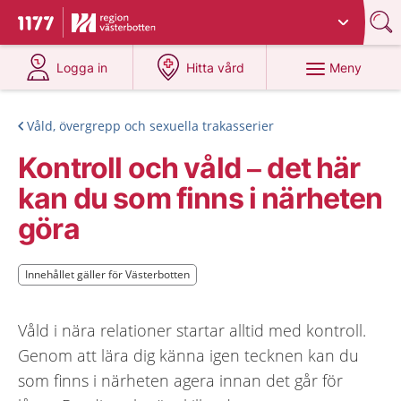
Du har valt region
Västerbotten
.
Till startsidan för 1177
på 1177.se
på 1177.se
Meny
Logga in
Hitta vård
Våld, övergrepp och sexuella trakasserier
Kontroll och våld – det här
kan du som finns i närheten
göra
Innehållet gäller för Västerbotten
Innehållet gäller för Västerbotten
Våld i nära relationer startar alltid med kontroll.
Genom att lära dig känna igen tecknen kan du
som finns i närheten agera innan det går för